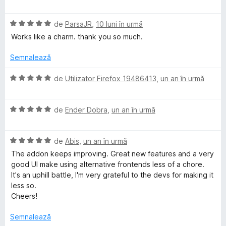
l
c
d
v
u
e
u
i
a
a
5
n
E
l
de
ParsaJR
,
10 luni în urmă
t
d
5
v
u
(
Works like a charm. thank you so much.
i
s
a
a
ă
n
t
l
t
)
Semnalează
5
e
u
(
c
s
l
a
ă
u
E
de
Utilizator Firefox 19486413
,
un an în urmă
t
e
t
)
5
v
e
(
c
d
a
l
ă
u
i
E
l
de
Ender Dobra
,
un an în urmă
e
)
5
n
v
u
c
d
5
a
a
u
i
E
s
l
de
Abis
,
un an în urmă
t
5
n
v
t
u
(
The addon keeps improving. Great new features and a very
d
5
a
e
a
ă
good UI make using alternative frontends less of a chore.
i
s
l
l
t
)
It's an uphill battle, I'm very grateful to the devs for making it
n
t
u
e
(
c
less so.
5
e
a
ă
u
Cheers!
s
l
t
)
5
t
e
(
c
d
Semnalează
e
ă
u