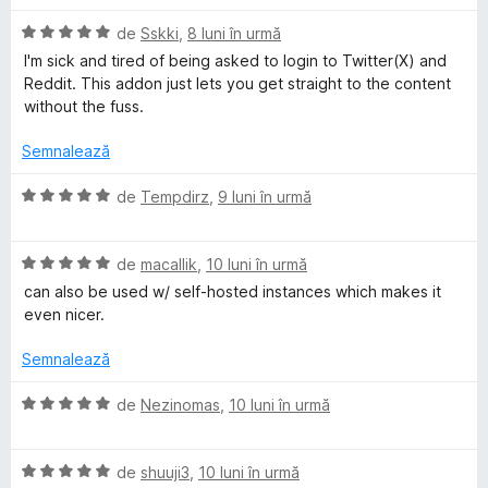
5
e
c
a
s
l
u
E
l
de
Sskki
,
8 luni în urmă
t
e
5
v
u
I'm sick and tired of being asked to login to Twitter(X) and
e
d
a
a
Reddit. This addon just lets you get straight to the content
l
i
l
t
without the fuss.
e
n
u
(
5
a
ă
Semnalează
s
t
)
t
(
c
E
de
Tempdirz
,
9 luni în urmă
e
ă
u
v
l
)
5
a
e
c
d
E
l
de
macallik
,
10 luni în urmă
u
i
v
u
can also be used w/ self-hosted instances which makes it
5
n
a
a
even nicer.
d
5
l
t
i
s
u
(
Semnalează
n
t
a
ă
5
e
t
)
E
de
Nezinomas
,
10 luni în urmă
s
l
(
c
v
t
e
ă
u
a
e
)
5
E
l
de
shuuji3
,
10 luni în urmă