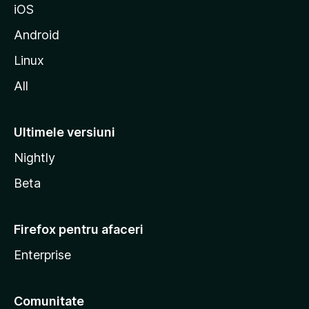
iOS
l
l
Android
a
Linux
All
Ultimele versiuni
Nightly
Beta
Firefox pentru afaceri
Enterprise
Comunitate