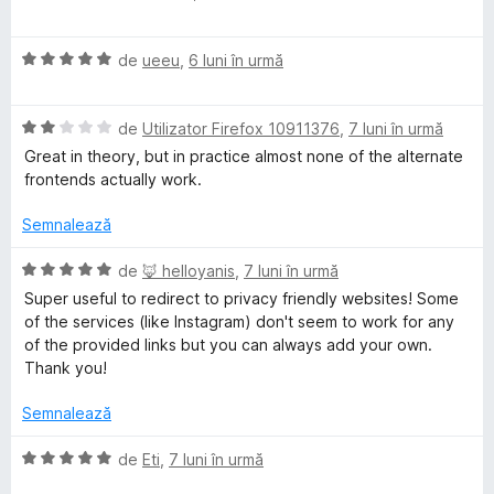
)
5
n
v
t
u
e
c
d
5
a
e
a
u
i
E
s
l
de
ueeu
,
6 luni în urmă
l
t
5
n
v
t
u
e
(
d
5
a
e
a
ă
i
E
s
l
de
Utilizator Firefox 10911376
,
7 luni în urmă
l
t
)
n
v
t
u
e
(
c
Great in theory, but in practice almost none of the alternate
5
a
e
a
ă
u
frontends actually work.
s
l
l
t
)
5
t
u
e
(
c
d
Semnalează
e
a
ă
u
i
l
t
)
5
n
E
de
🦊 helloyanis
,
7 luni în urmă
e
(
c
d
5
v
Super useful to redirect to privacy friendly websites! Some
ă
u
i
s
a
of the services (like Instagram) don't seem to work for any
)
5
n
t
l
of the provided links but you can always add your own.
c
d
5
e
u
Thank you!
u
i
s
l
a
2
n
t
e
t
Semnalează
d
5
e
(
i
s
l
ă
E
de
Eti
,
7 luni în urmă
n
t
e
)
v