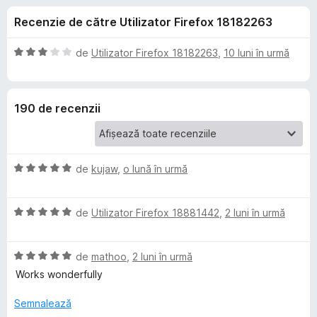
i
c
i
Recenzie de către Utilizator Firefox 18182263
u
r
i
4
e
,
E
de
Utilizator Firefox 18182263
,
10 luni în urmă
f
p
6
v
o
d
a
i
l
x
e
190 de recenzii
n
u
5
a
n
s
t
t
(
E
t
de
kujaw
,
o lună în urmă
e
ă
v
l
)
a
e
c
r
E
l
de
Utilizator Firefox 18881442
,
2 luni în urmă
u
v
u
3
u
a
a
d
E
l
de
mathoo
,
2 luni în urmă
t
i
L
v
u
(
Works wonderfully
n
a
a
ă
5
l
t
)
Semnalează
i
s
u
(
c