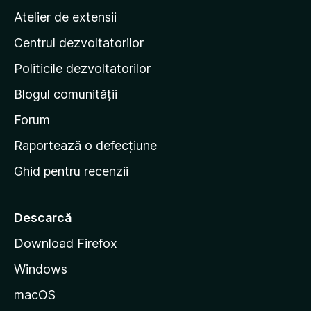
p
e
Atelier de extensii
a
Centrul dezvoltatorilor
g
i
Politicile dezvoltatorilor
n
Blogul comunității
a
d
Forum
e
Raportează o defecțiune
s
Ghid pentru recenzii
t
a
r
Descarcă
t
Download Firefox
M
Windows
o
z
macOS
i