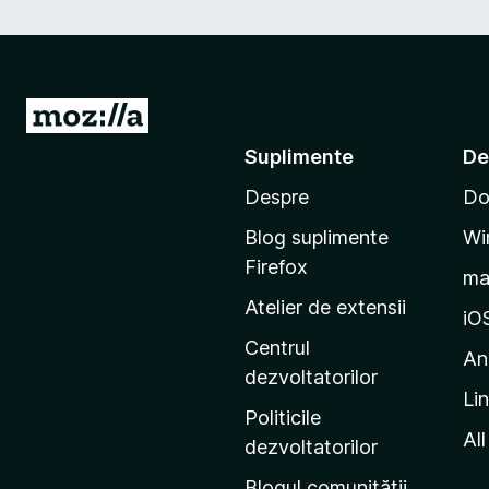
D
u
Suplimente
De
-
Despre
Do
t
e
Blog suplimente
Wi
p
Firefox
m
e
Atelier de extensii
p
iO
a
Centrul
An
g
dezvoltatorilor
Li
i
Politicile
n
All
dezvoltatorilor
a
Blogul comunității