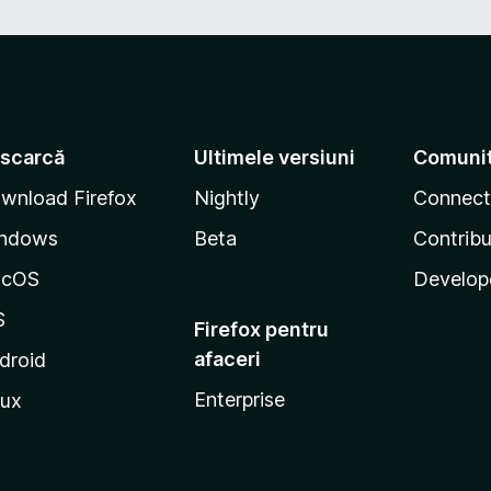
scarcă
Ultimele versiuni
Comuni
wnload Firefox
Nightly
Connect
ndows
Beta
Contribu
acOS
Develop
S
Firefox pentru
afaceri
droid
Enterprise
nux