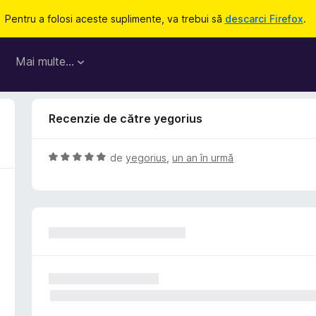
Pentru a folosi aceste suplimente, va trebui să
descarci Firefox
.
Mai multe…
Recenzie de către yegorius
E
de
yegorius
,
un an în urmă
v
a
l
u
a
t
(
ă
)
c