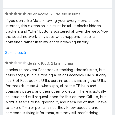
t
)
v
e
c
c
a
l
u
E
l
de
ebayybe
,
23 de zile în urmă
e
5
v
u
e
If you don't like Meta knowing your every move on the
d
a
a
internet, this extension is a must-install. It blocks hidden
i
l
t
trackers and "Like" buttons scattered all over the web. Now,
b
n
u
(
the social network only sees what happens inside its
5
a
ă
container, rather than my entire browsing history.
o
s
t
)
t
(
c
Semnalează
e
ă
o
u
l
)
5
E
de
r2_d1000
,
2 luni în urmă
e
c
d
v
k
It helps to prevent Facebook's tracking (doesn't stop, but
u
i
a
helps stop), but it is missing a lot of Facebook URLs. It only
5
n
l
has 3 of Facebook's URLs built in, but it is missing the URLs
C
d
5
u
for threads, meta AI, whatsapp, all of the FB help and
i
s
a
company pages, and their other projects. There is actually
o
n
t
t
an issue and pull request open for this on their GitHub, but
5
e
(
Mozilla seems to be ignoring it, and because of that, I have
s
l
ă
n
to take off major points, since they know about it, and
t
e
)
someone is fixing it for them, but they still aren't doing