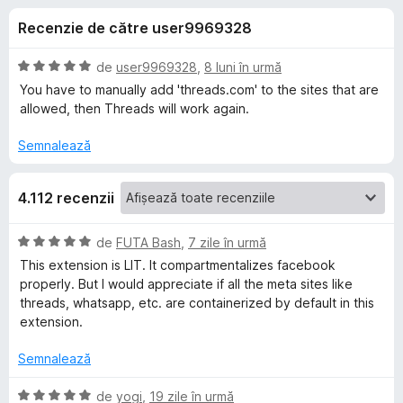
i
c
i
Recenzie de către user9969328
u
r
i
4
e
,
E
de
user9969328
,
8 luni în urmă
f
p
5
v
You have to manually add 'threads.com' to the sites that are
o
d
a
allowed, then Threads will work again.
i
l
x
e
n
u
Semnalează
5
a
n
s
t
4.112 recenzii
t
(
t
e
ă
l
)
E
de
FUTA Bash
,
7 zile în urmă
e
c
r
v
This extension is LIT. It compartmentalizes facebook
u
a
properly. But I would appreciate if all the meta sites like
5
l
u
threads, whatsapp, etc. are containerized by default in this
d
u
extension.
i
a
F
n
t
Semnalează
5
(
a
s
ă
E
de
yogi
,
19 zile în urmă