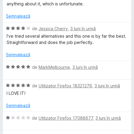
e
c
anything about it, which is unfortunate.
t
l
u
e
2
Semnalează
a
d
i
E
de
Jessica Cherry
,
3 luni în urmă
i
n
v
I've tried several alternatives and this one is by far the best.
5
a
Straightforward and does the job perfectly.
s
l
n
t
u
Semnalează
e
a
e
l
t
E
de
MarkMelbourne
,
3 luni în urmă
e
(
v
r
ă
a
)
E
l
de
Utilizator Firefox 18321276
,
3 luni în urmă
c
v
u
I LOVE IT!
u
a
a
4
l
t
Semnalează
d
u
(
i
a
ă
E
de
Utilizator Firefox 17088677
,
3 luni în urmă
n
t
)
v
5
(
c
a