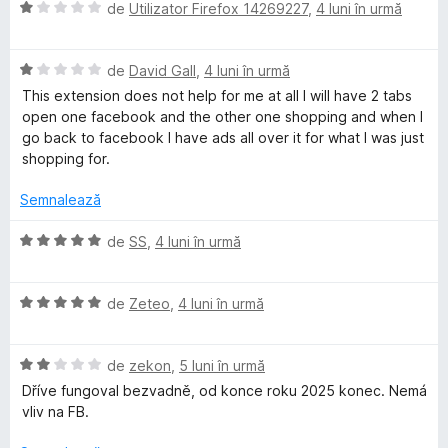
s
ă
u
E
l
de
Utilizator Firefox 14269227
,
4 luni în urmă
t
)
5
v
u
e
c
d
a
a
l
u
i
E
l
de
David Gall
,
4 luni în urmă
t
e
5
n
v
u
(
This extension does not help for me at all I will have 2 tabs
d
5
a
a
ă
open one facebook and the other one shopping and when I
i
s
l
t
)
go back to facebook I have ads all over it for what I was just
n
t
u
(
c
shopping for.
5
e
a
ă
u
s
l
t
)
1
Semnalează
t
e
(
c
d
e
ă
u
i
E
de
SS
,
4 luni în urmă
l
)
1
n
v
e
c
d
5
a
u
i
s
E
l
de
Zeteo
,
4 luni în urmă
1
n
t
v
u
d
5
e
a
a
i
s
E
l
l
de
zekon
,
5 luni în urmă
t
n
t
v
e
u
(
Dříve fungoval bezvadně, od konce roku 2025 konec. Nemá
5
e
a
a
ă
vliv na FB.
s
l
l
t
)
t