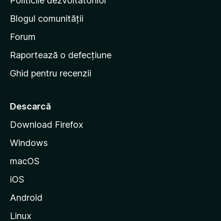
Politicile dezvoltatorilor
n
Blogul comunității
a
d
Forum
e
Raportează o defecțiune
s
Ghid pentru recenzii
t
a
r
Descarcă
t
Download Firefox
M
Windows
o
z
macOS
i
iOS
l
l
Android
a
Linux