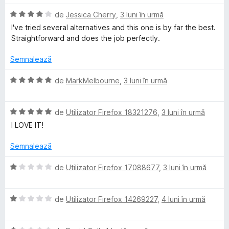
d
t
i
E
de
Jessica Cherry
,
3 luni în urmă
n
v
I've tried several alternatives and this one is by far the best.
a
5
a
Straightforward and does the job perfectly.
s
l
t
i
u
Semnalează
e
a
l
t
E
n
de
MarkMelbourne
,
3 luni în urmă
e
(
v
ă
a
e
)
E
l
de
Utilizator Firefox 18321276
,
3 luni în urmă
c
v
u
I LOVE IT!
r
u
a
a
4
l
t
Semnalează
d
u
(
i
a
ă
E
de
Utilizator Firefox 17088677
,
3 luni în urmă
n
t
)
v
5
(
c
a
s
ă
u
E
l
de
Utilizator Firefox 14269227
,
4 luni în urmă
t
)
5
v
u
e
c
d
a
a
l