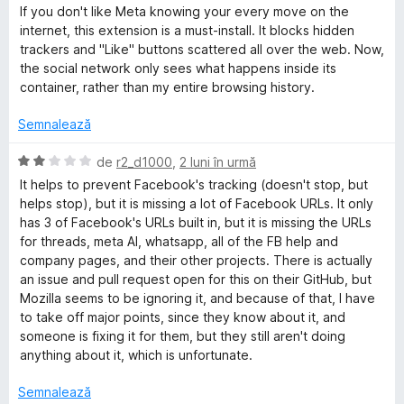
t
5
v
u
If you don't like Meta knowing your every move on the
e
d
a
a
c
internet, this extension is a must-install. It blocks hidden
l
i
l
t
trackers and "Like" buttons scattered all over the web. Now,
e
n
u
(
the social network only sees what happens inside its
e
5
a
ă
container, rather than my entire browsing history.
s
t
)
b
t
(
c
Semnalează
e
ă
u
l
o
)
5
E
de
r2_d1000
,
2 luni în urmă
e
c
d
v
It helps to prevent Facebook's tracking (doesn't stop, but
u
i
a
o
helps stop), but it is missing a lot of Facebook URLs. It only
5
n
l
has 3 of Facebook's URLs built in, but it is missing the URLs
d
5
u
for threads, meta AI, whatsapp, all of the FB help and
k
i
s
a
company pages, and their other projects. There is actually
n
t
t
an issue and pull request open for this on their GitHub, but
C
5
e
(
Mozilla seems to be ignoring it, and because of that, I have
s
l
ă
to take off major points, since they know about it, and
t
e
o
)
someone is fixing it for them, but they still aren't doing
e
c
anything about it, which is unfortunate.
l
u
n
e
2
Semnalează