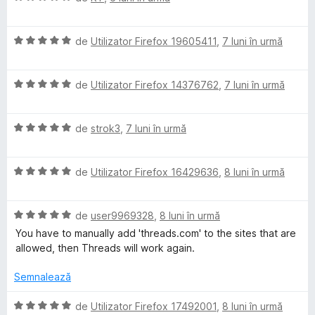
l
(
c
d
v
e
ă
u
i
a
)
5
n
E
l
de
Utilizator Firefox 19605411
,
7 luni în urmă
c
d
5
v
u
u
i
s
a
a
5
n
E
t
l
de
Utilizator Firefox 14376762
,
7 luni în urmă
t
d
5
v
e
u
(
i
s
a
l
a
ă
n
E
t
l
de
strok3
,
7 luni în urmă
e
t
)
5
v
e
u
(
c
s
a
l
a
ă
u
E
t
l
de
Utilizator Firefox 16429636
,
8 luni în urmă
e
t
)
5
v
e
u
(
c
d
a
l
a
ă
u
i
E
l
de
user9969328
,
8 luni în urmă
e
t
)
5
n
v
u
(
c
d
5
You have to manually add 'threads.com' to the sites that are
a
a
ă
u
i
s
allowed, then Threads will work again.
l
t
)
5
n
t
u
(
c
d
5
Semnalează
e
a
ă
u
i
s
l
t
)
5
n
E
t
de
Utilizator Firefox 17492001
,
8 luni în urmă
e