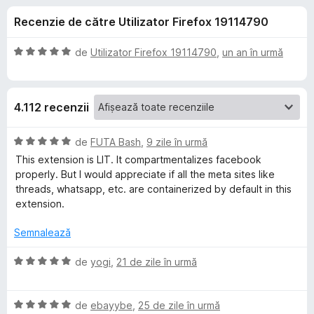
i
c
i
Recenzie de către Utilizator Firefox 19114790
u
r
i
4
e
,
E
de
Utilizator Firefox 19114790
,
un an în urmă
f
p
5
v
o
d
a
i
l
x
e
4.112 recenzii
n
u
5
a
n
s
t
E
de
FUTA Bash
,
9 zile în urmă
t
(
v
This extension is LIT. It compartmentalizes facebook
t
e
ă
a
properly. But I would appreciate if all the meta sites like
l
)
l
threads, whatsapp, etc. are containerized by default in this
e
c
u
r
extension.
u
a
5
t
Semnalează
u
d
(
i
ă
E
de
yogi
,
21 de zile în urmă
F
n
)
v
5
c
a
a
s
u
E
l
de
ebayybe
,
25 de zile în urmă