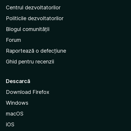
a
Centrul dezvoltatorilor
g
i
Politicile dezvoltatorilor
n
Blogul comunității
a
d
Forum
e
Raportează o defecțiune
s
Ghid pentru recenzii
t
a
r
Descarcă
t
Download Firefox
M
Windows
o
z
macOS
i
iOS
l