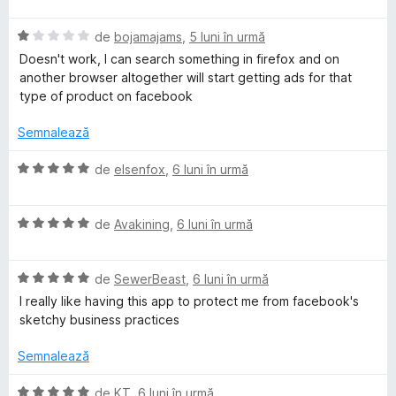
ă
u
i
a
)
5
n
E
l
de
bojamajams
,
5 luni în urmă
c
d
5
v
u
Doesn't work, I can search something in firefox and on
u
i
s
a
a
another browser altogether will start getting ads for that
2
n
t
l
t
type of product on facebook
d
5
e
u
(
i
s
l
a
ă
Semnalează
n
t
e
t
)
5
e
(
c
E
de
elsenfox
,
6 luni în urmă
s
l
ă
u
v
t
e
)
5
a
e
c
d
E
l
de
Avakining
,
6 luni în urmă
l
u
i
v
u
e
1
n
a
a
d
5
E
l
de
SewerBeast
,
6 luni în urmă
t
i
s
v
u
(
I really like having this app to protect me from facebook's
n
t
a
a
ă
sketchy business practices
5
e
l
t
)
s
l
u
(
c
Semnalează
t
e
a
ă
u
e
t
)
5
E
de
KT
,
6 luni în urmă