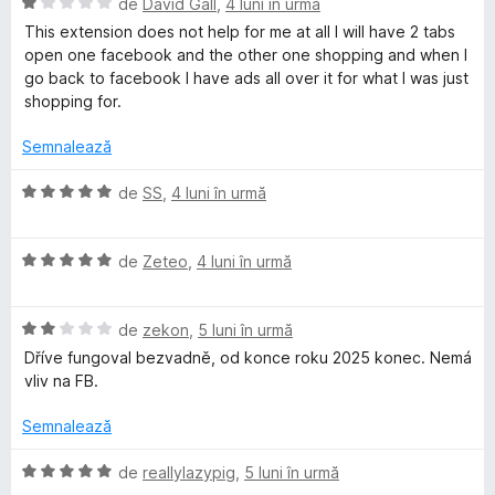
u
i
E
l
de
David Gall
,
4 luni în urmă
t
e
5
n
v
u
(
This extension does not help for me at all I will have 2 tabs
d
5
a
a
ă
open one facebook and the other one shopping and when I
i
s
l
t
)
go back to facebook I have ads all over it for what I was just
n
t
u
(
c
shopping for.
5
e
a
ă
u
s
l
t
)
1
Semnalează
t
e
(
c
d
e
ă
u
i
E
de
SS
,
4 luni în urmă
l
)
1
n
v
e
c
d
5
a
u
i
s
E
l
de
Zeteo
,
4 luni în urmă
1
n
t
v
u
d
5
e
a
a
i
s
E
l
l
de
zekon
,
5 luni în urmă
t
n
t
v
e
u
(
Dříve fungoval bezvadně, od konce roku 2025 konec. Nemá
5
e
a
a
ă
vliv na FB.
s
l
l
t
)
t
e
u
(
c
Semnalează
e
a
ă
u
l
t
)
5
E
de
reallylazypig
,
5 luni în urmă
e
(
c
d
v