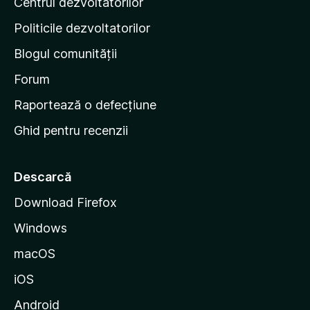
Centrul dezvoltatorilor
g
i
Politicile dezvoltatorilor
n
Blogul comunității
a
d
Forum
e
Raportează o defecțiune
s
Ghid pentru recenzii
t
a
r
Descarcă
t
Download Firefox
M
Windows
o
z
macOS
i
iOS
l
l
Android