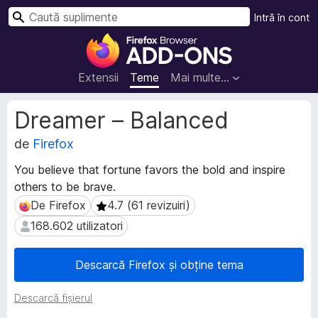
C
Intră în cont
a
S
u
u
t
p
Extensii
Teme
Mai multe…
ă
l
i
M
Dreamer – Balanced
m
e
t
de
Firefox
e
a
n
You believe that fortune favors the bold and inspire
d
t
others to be brave.
a
e
t
De Firefox
4.7 (61 revizuiri)
De Firefox
4.7 (61 revizuiri)
p
e
168.602 utilizatori
168.602 utilizatori
e
e
n
x
t
t
Descarcă Firefox și obține tema
e
r
n
u
Descarcă fișierul
s
F