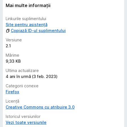
e
Mai multe informații
v
a
Linkurile suplimentului
l
Site pentru asistență
u
Copiază ID-ul suplimentului
ă
r
Versiune
i
2.1
Mărime
9,33 KB
Ultima actualizare
4 ani în urmă (3 feb. 2023)
Categorii conexe
Firefox
Licență
Creative Commons cu atribuire 3.0
Istoricul versiunilor
Vezi toate versiunile