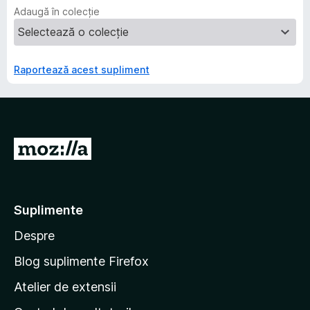
Adaugă în colecție
Raportează acest supliment
D
u
-
t
Suplimente
e
Despre
p
e
Blog suplimente Firefox
p
Atelier de extensii
a