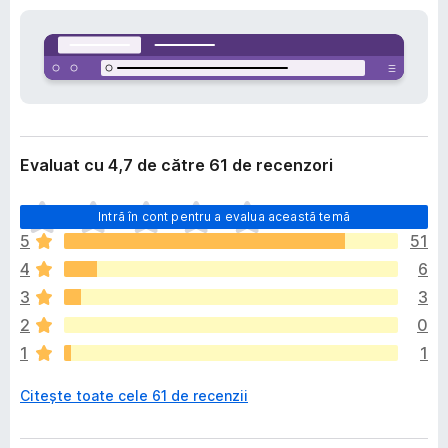
i
i
e
r
e
f
o
x
Evaluat cu 4,7 de către 61 de recenzori
N
Intră în cont pentru a evalua această temă
u
5
51
e
4
6
x
i
3
3
s
2
0
t
1
1
ă
î
Citește toate cele 61 de recenzii
n
c
ă