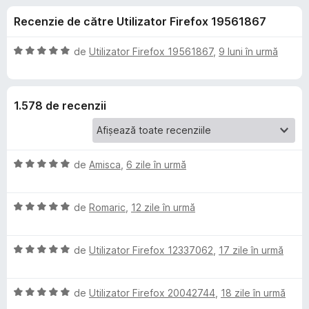
i
c
i
Recenzie de către Utilizator Firefox 19561867
u
r
i
4
e
,
E
de
Utilizator Firefox 19561867
,
9 luni în urmă
f
p
8
v
o
d
a
i
l
x
e
1.578 de recenzii
n
u
5
a
n
s
t
t
(
E
t
de
Amisca
,
6 zile în urmă
e
ă
v
l
)
a
e
c
r
E
l
de
Romaric
,
12 zile în urmă
u
v
u
5
u
a
a
d
E
l
de
Utilizator Firefox 12337062
,
17 zile în urmă
t
i
D
v
u
(
n
a
a
ă
5
E
l
de
Utilizator Firefox 20042744
,
18 zile în urmă
t
)
e
s
v
u
(
c