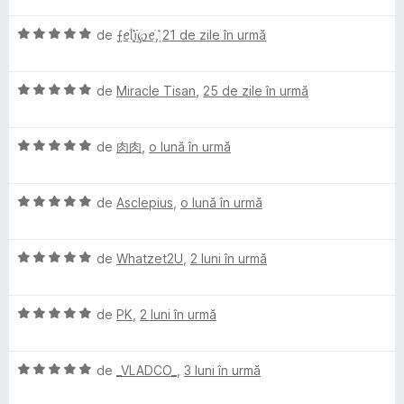
t
a
a
ă
u
e
c
E
l
de
ܻ⨍ꫀׁׅܻ݊ᥣׁׅ֪ꪱׁׁׁׅׅׅ℘ꫀׁׅܻ݊
,
21 de zile în urmă
t
)
5
l
v
u
(
c
d
e
e
a
a
ă
u
i
E
l
de
Miracle Tisan
,
25 de zile în urmă
t
)
5
n
v
u
(
c
d
5
n
a
a
ă
u
i
s
E
l
de
肉肉
,
o lună în urmă
t
)
5
n
t
t
v
u
(
c
d
5
e
a
a
ă
u
i
s
l
r
E
l
de
Asclepius
,
o lună în urmă
t
)
5
n
t
e
v
u
(
c
d
5
e
a
a
ă
u
i
a
s
l
E
l
de
Whatzet2U
,
2 luni în urmă
t
)
5
n
t
e
v
u
(
c
d
5
e
l
a
a
ă
u
i
s
l
E
l
de
PK
,
2 luni în urmă
t
)
5
n
t
e
e
v
u
(
c
d
5
e
a
a
ă
u
i
s
l
E
l
de
_VLADCO_
,
3 luni în urmă
t
)
5
y
n
t
e
v
u
(
c
d
5
e