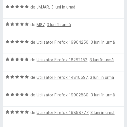
a
a
ă
u
i
s
l
e
E
l
de
JMJAR
,
3 luni în urmă
t
)
5
n
t
e
v
u
(
c
d
5
e
s
a
a
ă
u
i
s
l
E
l
de
M87
,
3 luni în urmă
t
)
5
n
t
e
v
u
(
c
d
5
e
a
a
ă
u
i
s
l
E
l
de
Utilizator Firefox 19904250
,
3 luni în urmă
t
)
5
n
t
e
v
u
(
c
d
5
e
a
a
ă
u
i
s
l
E
l
de
Utilizator Firefox 18282152
,
3 luni în urmă
t
)
5
n
t
e
v
u
(
c
d
5
e
a
a
ă
u
i
s
l
E
l
de
Utilizator Firefox 14810597
,
3 luni în urmă
t
)
5
n
t
e
v
u
(
c
d
5
e
a
a
ă
u
i
s
l
E
l
de
Utilizator Firefox 19902880
,
3 luni în urmă
t
)
5
n
t
e
v
u
(
c
d
5
e
a
a
ă
u
i
s
l
E
l
de
Utilizator Firefox 19898777
,
3 luni în urmă
t
)
5
n
t
e
v
u
(
c
d
5
e
a
a
ă
u
i
s
l