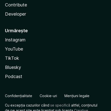
Contribute
Developer
Urmărește
Instagram
YouTube
TikTok
Bluesky
Podcast
Confidențialitate
Cookie-uri
Mențiuni legale
Cu excepția cazurilor când
se specifică
altfel, conținutul
de pe acest site este licențiat sub licența
Creative