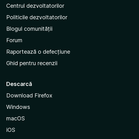
Centrul dezvoltatorilor
g
i
Politicile dezvoltatorilor
n
Blogul comunității
a
d
Forum
e
Raportează o defecțiune
s
Ghid pentru recenzii
t
a
r
Descarcă
t
Download Firefox
M
Windows
o
z
macOS
i
iOS
l