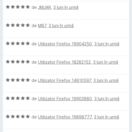
a
a
ă
u
i
s
l
e
E
l
de
JMJAR
,
3 luni în urmă
t
)
5
n
t
e
v
u
(
c
d
5
e
s
a
a
ă
u
i
s
l
E
l
de
M87
,
3 luni în urmă
t
)
5
n
t
e
v
u
(
c
d
5
e
a
a
ă
u
i
s
l
E
l
de
Utilizator Firefox 19904250
,
3 luni în urmă
t
)
5
n
t
e
v
u
(
c
d
5
e
a
a
ă
u
i
s
l
E
l
de
Utilizator Firefox 18282152
,
3 luni în urmă
t
)
5
n
t
e
v
u
(
c
d
5
e
a
a
ă
u
i
s
l
E
l
de
Utilizator Firefox 14810597
,
3 luni în urmă
t
)
5
n
t
e
v
u
(
c
d
5
e
a
a
ă
u
i
s
l
E
l
de
Utilizator Firefox 19902880
,
3 luni în urmă
t
)
5
n
t
e
v
u
(
c
d
5
e
a
a
ă
u
i
s
l
E
l
de
Utilizator Firefox 19898777
,
3 luni în urmă
t
)
5
n
t
e
v
u
(
c
d
5
e
a
a
ă
u
i
s
l