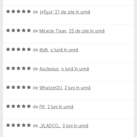
t
a
a
ă
u
e
c
E
l
de
ܻ⨍ꫀׁׅܻ݊ᥣׁׅ֪ꪱׁׁׁׅׅׅ℘ꫀׁׅܻ݊
,
21 de zile în urmă
t
)
5
l
v
u
(
c
d
e
e
a
a
ă
u
i
E
l
de
Miracle Tisan
,
25 de zile în urmă
t
)
5
n
v
u
(
c
d
5
n
a
a
ă
u
i
s
E
l
de
肉肉
,
o lună în urmă
t
)
5
n
t
t
v
u
(
c
d
5
e
a
a
ă
u
i
s
l
r
E
l
de
Asclepius
,
o lună în urmă
t
)
5
n
t
e
v
u
(
c
d
5
e
a
a
ă
u
i
a
s
l
E
l
de
Whatzet2U
,
2 luni în urmă
t
)
5
n
t
e
v
u
(
c
d
5
e
l
a
a
ă
u
i
s
l
E
l
de
PK
,
2 luni în urmă
t
)
5
n
t
e
e
v
u
(
c
d
5
e
a
a
ă
u
i
s
l
E
l
de
_VLADCO_
,
3 luni în urmă
t
)
5
y
n
t
e
v
u
(
c
d
5
e