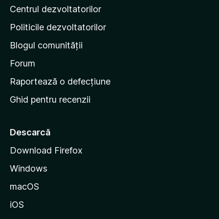
Centrul dezvoltatorilor
g
i
Politicile dezvoltatorilor
n
Blogul comunității
a
d
Forum
e
Raportează o defecțiune
s
Ghid pentru recenzii
t
a
r
Descarcă
t
Download Firefox
M
Windows
o
z
macOS
i
iOS
l