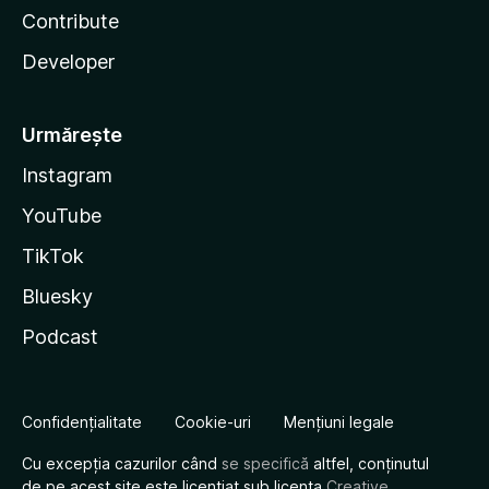
Contribute
Developer
Urmărește
Instagram
YouTube
TikTok
Bluesky
Podcast
Confidențialitate
Cookie-uri
Mențiuni legale
Cu excepția cazurilor când
se specifică
altfel, conținutul
de pe acest site este licențiat sub licența
Creative