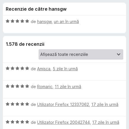
i
c
i
Recenzie de către hansgw
u
r
i
4
e
,
E
de
hansgw
,
un an în urmă
f
p
8
v
o
d
a
i
l
x
e
1.578 de recenzii
n
u
5
a
n
s
t
t
(
E
t
de
Amisca
,
5 zile în urmă
e
ă
v
l
)
a
e
c
r
E
l
de
Romaric
,
11 zile în urmă
u
v
u
5
u
a
a
d
E
l
de
Utilizator Firefox 12337062
,
17 zile în urmă
t
i
D
v
u
(
n
a
a
ă
5
E
l
de
Utilizator Firefox 20042744
,
17 zile în urmă
t
)
e
s
v
u
(
c