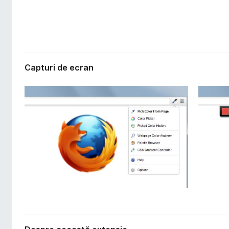
s
i
i
r
e
e
f
o
Capturi de ecran
x