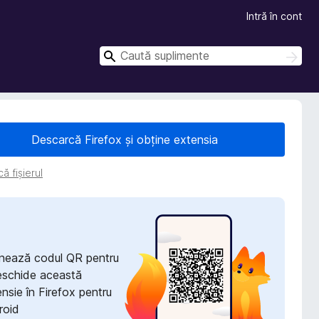
Intră în cont
C
C
a
a
u
u
t
t
ă
ă
Descarcă Firefox și obține extensia
ă fișierul
nează codul QR pentru
eschide această
nsie în Firefox pentru
roid