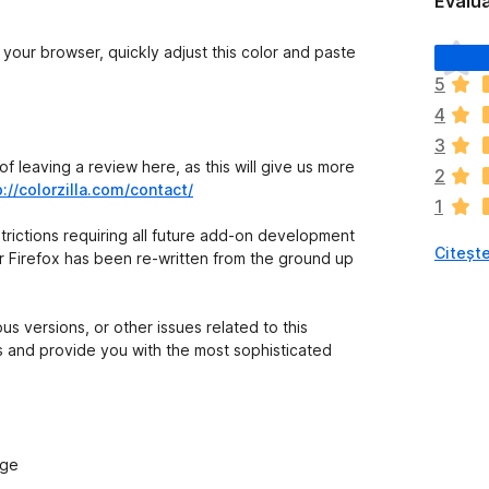
Evalua
N
 your browser, quickly adjust this color and paste
u
5
e
4
x
i
3
s
f leaving a review here, as this will give us more
2
t
p://colorzilla.com/contact/
1
ă
î
rictions requiring all future add-on development
Citește
n
r Firefox has been re-written from the ground up
c
ă
e
 versions, or other issues related to this
v
ues and provide you with the most sophisticated
a
l
u
ă
r
age
i