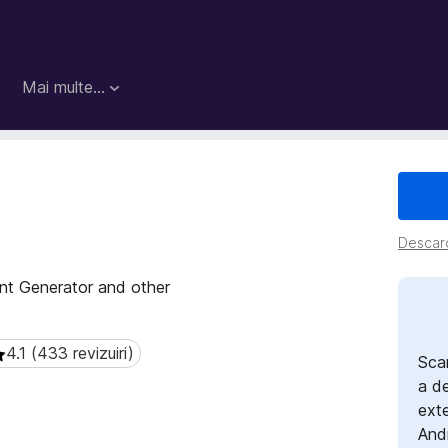
Mai multe…
Descarc
nt Generator and other
4.1 (433 revizuiri)
.1 (433 revizuiri)
Sca
a d
exte
And