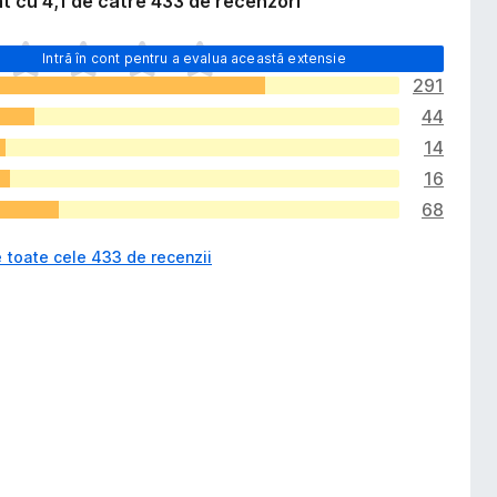
t cu 4,1 de către 433 de recenzori
Intră în cont pentru a evalua această extensie
291
44
14
16
68
 toate cele 433 de recenzii