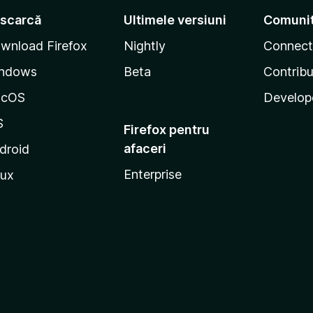
scarcă
Ultimele versiuni
Comuni
wnload Firefox
Nightly
Connect
ndows
Beta
Contribu
acOS
Develop
S
Firefox pentru
afaceri
droid
Enterprise
nux