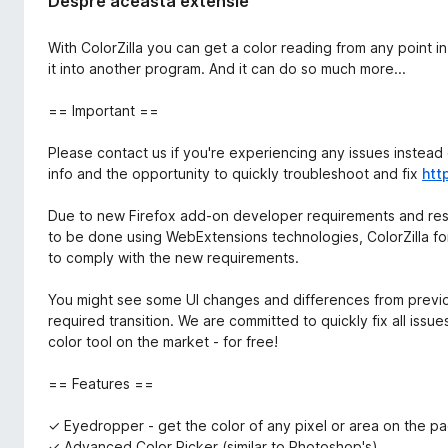
Despre această extensie
With ColorZilla you can get a color reading from any point in
it into another program. And it can do so much more...
== Important ==
Please contact us if you're experiencing any issues instead o
info and the opportunity to quickly troubleshoot and fix
htt
Due to new Firefox add-on developer requirements and rest
to be done using WebExtensions technologies, ColorZilla fo
to comply with the new requirements.
You might see some UI changes and differences from previous
required transition. We are committed to quickly fix all iss
color tool on the market - for free!
== Features ==
✓ Eyedropper - get the color of any pixel or area on the p
✓ Advanced Color Picker (similar to Photoshop's)