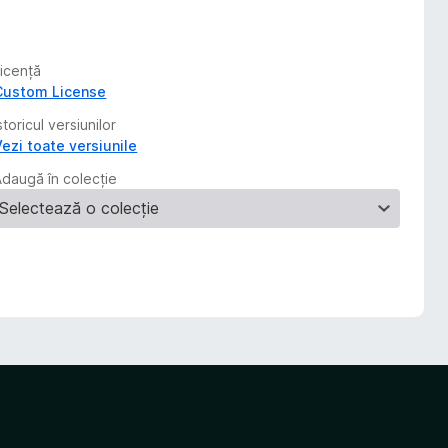
Licență
Custom License
storicul versiunilor
Vezi toate versiunile
Adaugă în colecție