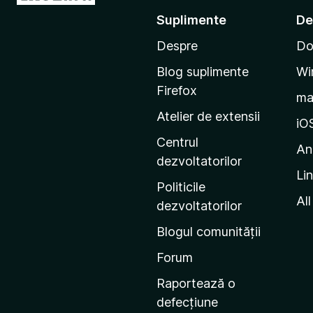
u
Suplimente
De
-
Despre
Do
t
e
Blog suplimente
Wi
p
Firefox
m
e
Atelier de extensii
p
iO
a
Centrul
An
g
dezvoltatorilor
Li
i
Politicile
n
All
dezvoltatorilor
a
Blogul comunității
d
e
Forum
s
Raportează o
t
defecțiune
a