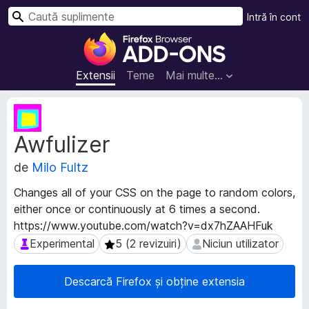
C
Intră în cont
a
S
u
u
t
p
Extensii
Teme
Mai multe…
ă
l
i
M
m
e
Awfulizer
t
e
a
n
de
Milo Fultz
d
t
a
e
Changes all of your CSS on the page to random colors,
t
p
either once or continuously at 6 times a second.
e
e
https://www.youtube.com/watch?v=dx7hZAAHFuk
e
n
x
Experimental
5 (2 revizuiri)
Niciun utilizator
Experimental
5 (2 revizuiri)
Niciun utilizator
t
t
e
r
Descarcă Firefox și obține extensia
n
u
s
F