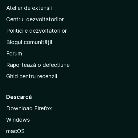
p
Atelier de extensii
a
Centrul dezvoltatorilor
g
i
Politicile dezvoltatorilor
n
Blogul comunității
a
d
Forum
e
Raportează o defecțiune
s
Ghid pentru recenzii
t
a
r
Descarcă
t
Download Firefox
M
Windows
o
z
macOS
i