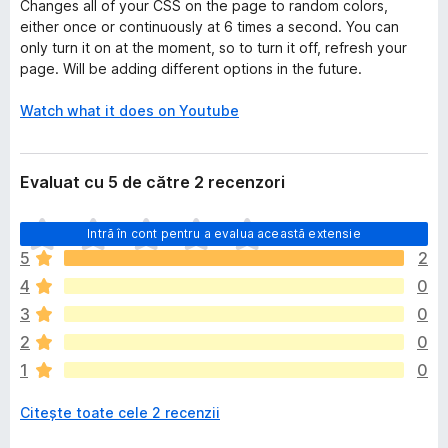
Changes all of your CSS on the page to random colors,
either once or continuously at 6 times a second. You can
only turn it on at the moment, so to turn it off, refresh your
page. Will be adding different options in the future.
Watch what it does on Youtube
Evaluat cu 5 de către 2 recenzori
N
Intră în cont pentru a evalua această extensie
u
5
2
e
4
0
x
i
3
0
s
2
0
t
1
0
ă
î
Citește toate cele 2 recenzii
n
c