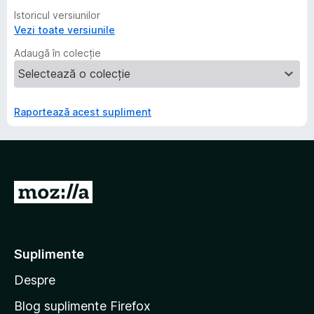
Istoricul versiunilor
Vezi toate versiunile
Adaugă în colecție
Raportează acest supliment
D
u
-
t
Suplimente
e
Despre
p
e
Blog suplimente Firefox