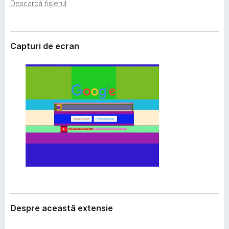
i
Descarcă fișierul
i
e
r
e
Capturi de ecran
f
o
x
Despre această extensie