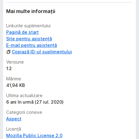
ă
e
Mai multe informații
v
a
Linkurile suplimentului
l
Pagină de start
u
Site pentru asistență
ă
E-mail pentru asistență
r
Copiază ID-ul suplimentului
i
Versiune
1.2
Mărime
41,94 KB
Ultima actualizare
6 ani în urmă (27 iul. 2020)
Categorii conexe
Aspect
Licență
Mozilla Public License 2.0