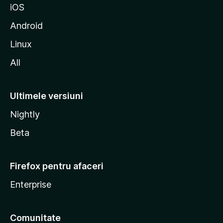
iOS
l
l
Android
a
Linux
All
Ultimele versiuni
Nightly
Beta
Firefox pentru afaceri
Enterprise
Comunitate