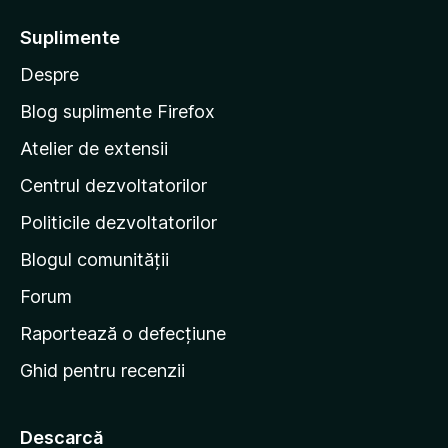
t
Suplimente
e
Despre
p
e
Blog suplimente Firefox
p
Atelier de extensii
a
Centrul dezvoltatorilor
g
i
Politicile dezvoltatorilor
n
Blogul comunității
a
d
Forum
e
Raportează o defecțiune
s
Ghid pentru recenzii
t
a
r
Descarcă