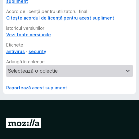
supliment
Acord de licență pentru utilizatorul final
Citește acordul de licență pentru acest supliment
Istoricul versiunilor
Vezi toate versiunile
Etichete
antivirus
security
Adaugă în colecție
Raportează acest supliment
D
u
-