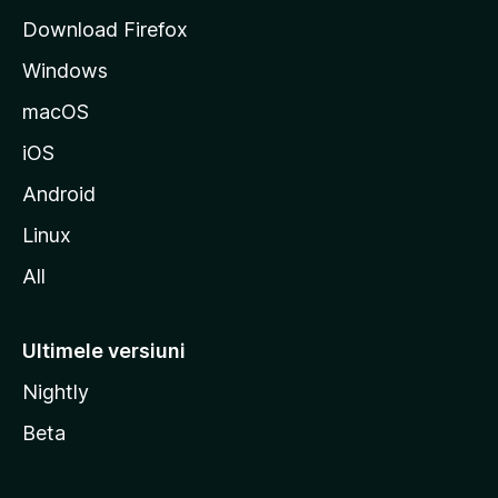
t
Download Firefox
M
Windows
o
z
macOS
i
iOS
l
l
Android
a
Linux
All
Ultimele versiuni
Nightly
Beta