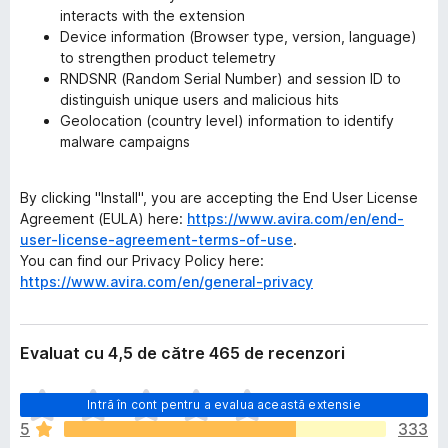
interacts with the extension
Device information (Browser type, version, language)
to strengthen product telemetry
RNDSNR (Random Serial Number) and session ID to
distinguish unique users and malicious hits
Geolocation (country level) information to identify
malware campaigns
By clicking "Install", you are accepting the End User License
Agreement (EULA) here:
https://www.avira.com/en/end-
user-license-agreement-terms-of-use
.
You can find our Privacy Policy here:
https://www.avira.com/en/general-privacy
Evaluat cu 4,5 de către 465 de recenzori
N
Intră în cont pentru a evalua această extensie
u
5
333
e