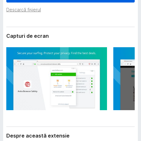
i
i
e
Descarcă fișierul
r
e
f
Capturi de ecran
o
x
Despre această extensie