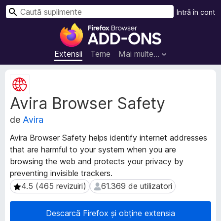
C
Intră în cont
a
S
u
u
t
p
Extensii
Teme
Mai multe…
ă
l
i
M
m
e
Avira Browser Safety
t
e
a
n
de
Avira
d
t
a
e
Avira Browser Safety helps identify internet addresses
t
p
that are harmful to your system when you are
e
e
browsing the web and protects your privacy by
e
n
x
preventing invisible trackers.
t
t
4.5 (465 revizuiri)
61.369 de utilizatori
4.5 (465 revizuiri)
61.369 de utilizatori
e
r
n
u
Descarcă Firefox și obține extensia
s
F