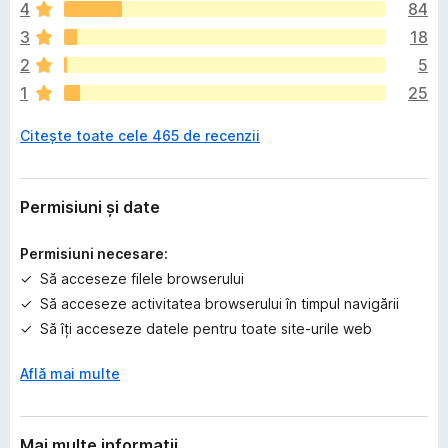
4
84
x
i
3
18
s
2
5
t
1
25
ă
î
Citește toate cele 465 de recenzii
n
c
ă
e
Permisiuni și date
v
a
Permisiuni necesare:
l
Să acceseze filele browserului
u
Să acceseze activitatea browserului în timpul navigării
ă
r
Să îți acceseze datele pentru toate site-urile web
i
Află mai multe
Mai multe informații