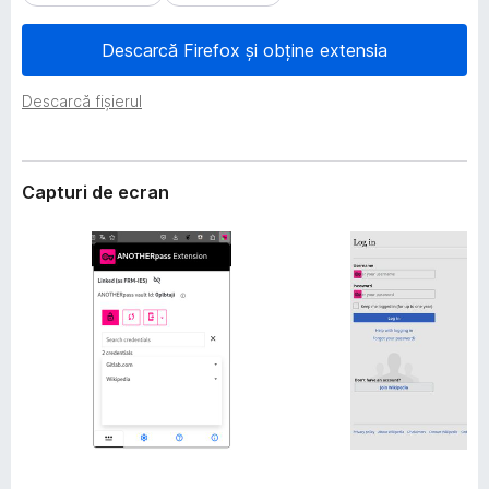
i
i
e
r
Descarcă Firefox și obține extensia
e
f
Descarcă fișierul
o
x
Capturi de ecran