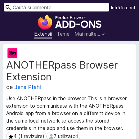
C
Intră în cont
a
S
u
u
t
p
Extensii
Teme
Mai multe…
ă
l
i
M
m
e
ANOTHERpass Browser
t
e
a
n
Extension
d
t
a
e
de
Jens Pfahl
t
p
e
Use ANOTHERpass in the browser This is a browser
e
e
extension to communicate with the ANOTHERpass
n
x
Android app from a browser on a different device in
t
t
the same local network to access the stored
e
r
n
credentials in the app and use them in the browser.
u
s
4 (1 revizuire)
7 utilizatori
4 (1 revizuire)
7 utilizatori
F