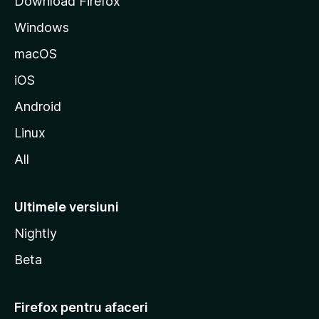
Download Firefox
M
Windows
o
z
macOS
i
iOS
l
l
Android
a
Linux
All
Ultimele versiuni
Nightly
Beta
Firefox pentru afaceri