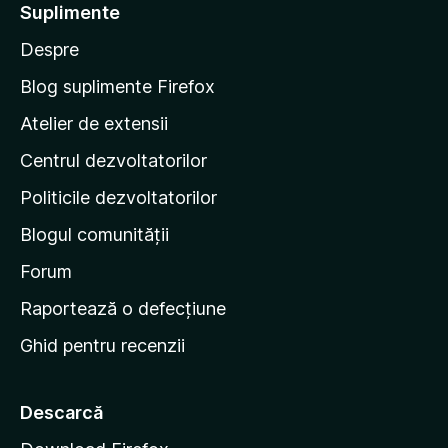
t
Suplimente
e
Despre
p
e
Blog suplimente Firefox
p
Atelier de extensii
a
Centrul dezvoltatorilor
g
i
Politicile dezvoltatorilor
n
Blogul comunității
a
d
Forum
e
Raportează o defecțiune
s
Ghid pentru recenzii
t
a
r
Descarcă
t