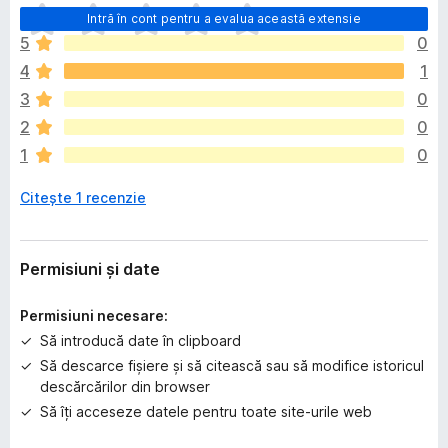
N
Intră în cont pentru a evalua această extensie
u
5
0
e
4
1
x
i
3
0
s
2
0
t
1
0
ă
î
Citește 1 recenzie
n
c
ă
e
Permisiuni și date
v
a
Permisiuni necesare:
l
Să introducă date în clipboard
u
Să descarce fișiere și să citească sau să modifice istoricul
ă
descărcărilor din browser
r
i
Să îți acceseze datele pentru toate site-urile web