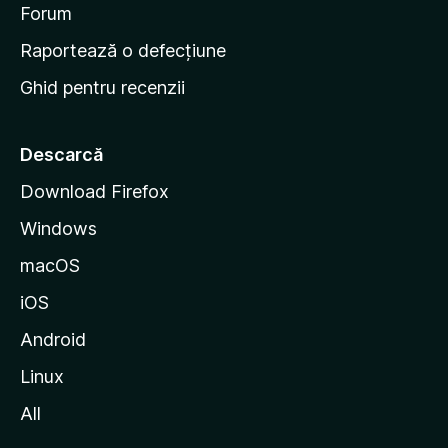
d
Forum
e
Raportează o defecțiune
s
Ghid pentru recenzii
t
a
r
Descarcă
t
Download Firefox
M
Windows
o
z
macOS
i
iOS
l
l
Android
a
Linux
All