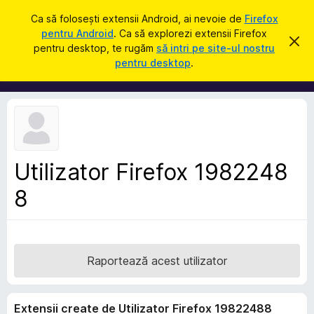
C
Intră în cont
Ca să folosești extensii Android, ai nevoie de
Firefox
a
pentru Android
. Ca să explorezi extensii Firefox
S
R
u
pentru desktop, te rugăm
să intri pe site-ul nostru
e
u
pentru desktop
.
s
t
p
p
ă
i
l
n
i
g
e
m
a
e
c
e
n
a
Utilizator Firefox 1982248
t
s
t
8
e
ă
p
n
o
e
t
n
i
f
t
Raportează acest utilizator
i
r
c
a
u
r
Extensii create de Utilizator Firefox 19822488
F
e