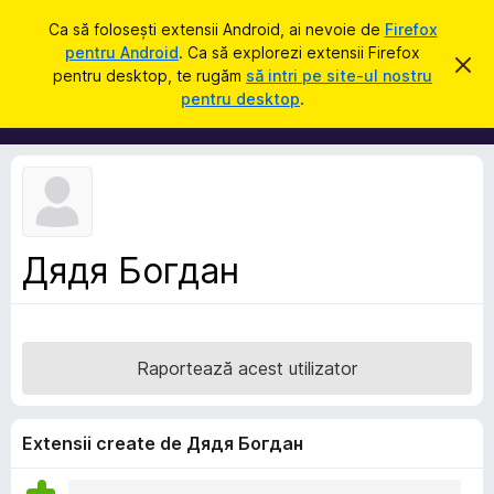
C
Intră în cont
Ca să folosești extensii Android, ai nevoie de
Firefox
a
pentru Android
. Ca să explorezi extensii Firefox
S
R
u
pentru desktop, te rugăm
să intri pe site-ul nostru
e
u
pentru desktop
.
s
t
p
p
ă
i
l
n
i
g
e
m
a
e
c
e
n
a
Дядя Богдан
t
s
t
e
ă
p
n
o
e
t
Raportează acest utilizator
n
i
f
t
i
r
c
Extensii create de Дядя Богдан
a
u
r
F
e