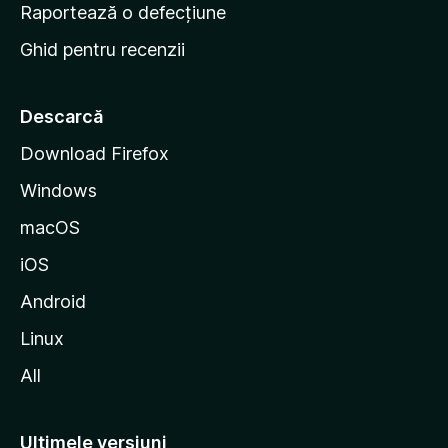
e
Raportează o defecțiune
s
Ghid pentru recenzii
t
a
r
Descarcă
t
Download Firefox
M
Windows
o
z
macOS
i
iOS
l
l
Android
a
Linux
All
Ultimele versiuni