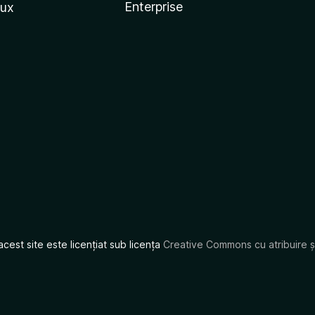
Enterprise
nux
acest site este licențiat sub licența
Creative Commons cu atribuire și