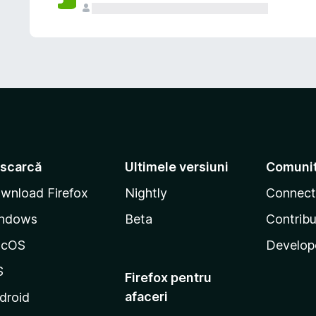
scarcă
Ultimele versiuni
Comuni
wnload Firefox
Nightly
Connect
ndows
Beta
Contribu
acOS
Develop
S
Firefox pentru
afaceri
droid