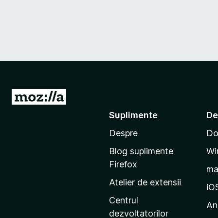
D
u
Suplimente
De
-
Despre
Do
t
e
Blog suplimente
Wi
p
Firefox
m
e
Atelier de extensii
p
iO
a
Centrul
An
g
dezvoltatorilor