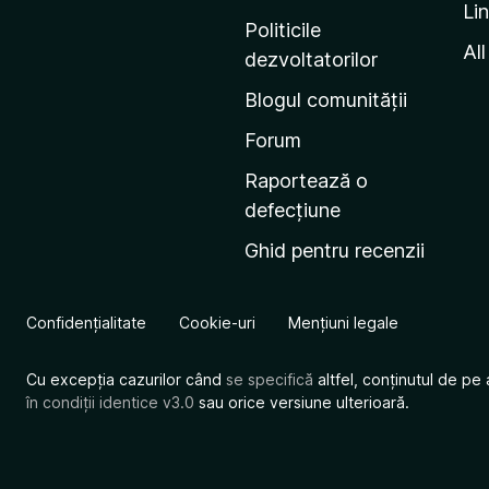
Li
i
Politicile
n
All
dezvoltatorilor
a
Blogul comunității
d
e
Forum
s
Raportează o
t
defecțiune
a
Ghid pentru recenzii
r
t
M
Confidențialitate
Cookie-uri
Mențiuni legale
o
z
Cu excepția cazurilor când
se specifică
altfel, conținutul de pe 
i
în condiții identice v3.0
sau orice versiune ulterioară.
l
l