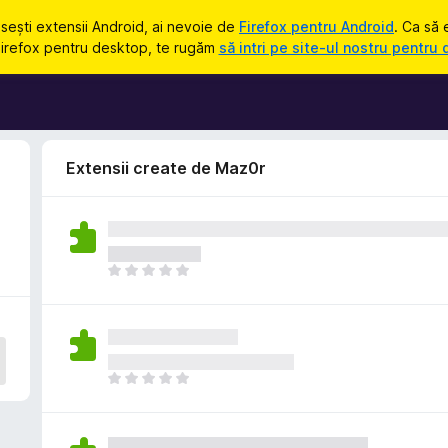
osești extensii Android, ai nevoie de
Firefox pentru Android
. Ca să 
Firefox pentru desktop, te rugăm
să intri pe site-ul nostru pentru
Extensii create de Maz0r
N
u
e
x
i
s
N
t
u
ă
e
î
x