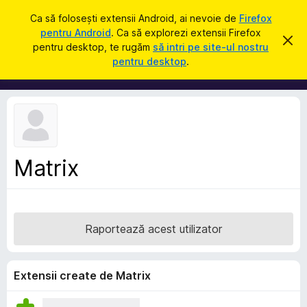
C
Intră în cont
Ca să folosești extensii Android, ai nevoie de
Firefox
a
pentru Android
. Ca să explorezi extensii Firefox
S
R
u
pentru desktop, te rugăm
să intri pe site-ul nostru
e
u
pentru desktop
.
s
t
p
p
ă
i
l
n
i
g
e
m
a
e
c
e
n
a
Matrix
t
s
t
e
ă
p
n
o
e
t
Raportează acest utilizator
n
i
f
t
i
r
c
Extensii create de Matrix
a
u
r
F
e