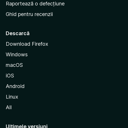
e
Raportează o defecțiune
s
Ghid pentru recenzii
t
a
r
Descarcă
t
Download Firefox
M
Windows
o
z
macOS
i
iOS
l
l
Android
a
Linux
All
Ultimele versiuni