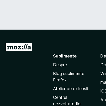
D
u
Suplimente
De
-
Despre
Do
t
e
Blog suplimente
Wi
p
Firefox
m
e
Atelier de extensii
p
iO
a
Centrul
An
g
dezvoltatorilor