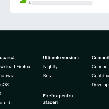
scarcă
Ultimele versiuni
Comuni
wnload Firefox
Nightly
Connect
ndows
Beta
Contribu
acOS
Develop
S
Firefox pentru
afaceri
droid