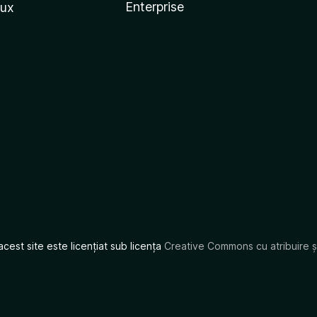
Enterprise
nux
acest site este licențiat sub licența
Creative Commons cu atribuire și