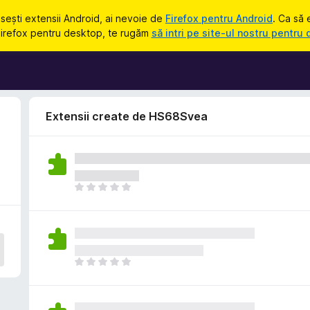
osești extensii Android, ai nevoie de
Firefox pentru Android
. Ca să 
Firefox pentru desktop, te rugăm
să intri pe site-ul nostru pentru
Extensii create de HS68Svea
N
u
e
x
i
s
N
t
u
ă
e
î
x