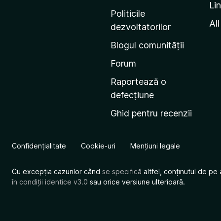
Li
i
Politicile
n
All
dezvoltatorilor
a
Blogul comunității
d
e
Forum
s
Raportează o
t
defecțiune
a
Ghid pentru recenzii
r
t
M
Confidențialitate
Cookie-uri
Mențiuni legale
o
z
Cu excepția cazurilor când
se specifică
altfel, conținutul de pe 
i
în condiții identice v3.0
sau orice versiune ulterioară.
l
l