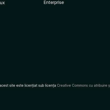
Enterprise
nux
acest site este licențiat sub licența
Creative Commons cu atribuire și