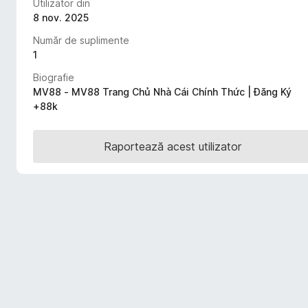
Utilizator din
i
8 nov. 2025
r
Număr de suplimente
e
1
f
o
Biografie
MV88 - MV88 Trang Chủ Nhà Cái Chính Thức | Đăng Ký
x
+88k
Raportează acest utilizator