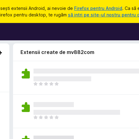
osești extensii Android, ai nevoie de
Firefox pentru Android
. Ca să 
Firefox pentru desktop, te rugăm
să intri pe site-ul nostru pentru
Extensii create de mv882com
N
u
e
x
i
s
N
t
u
ă
e
î
x