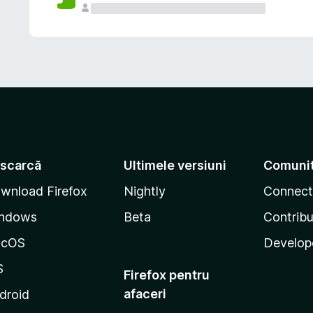
scarcă
Ultimele versiuni
Comuni
wnload Firefox
Nightly
Connect
ndows
Beta
Contribu
acOS
Develop
S
Firefox pentru
afaceri
droid