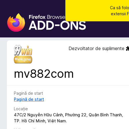
Ca să fol
extensii 
S
u
p
l
i
Dezvoltator de suplimente
m
e
n
mv882com
t
e
p
e
Pagină de start
n
Pagină de start
t
Locație
r
47C/2 Nguyễn Hữu Cảnh, Phường 22, Quận Bình Thạnh,
u
TP. Hồ Chí Minh, Việt Nam.
F