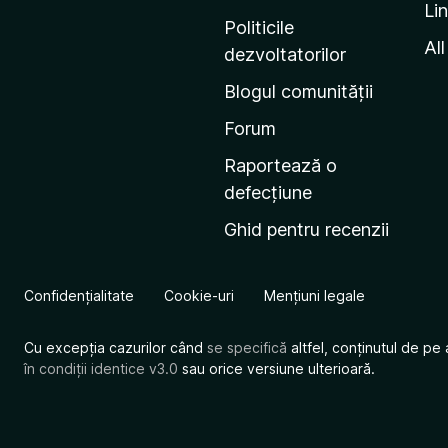
Li
i
Politicile
n
All
dezvoltatorilor
a
Blogul comunității
d
e
Forum
s
Raportează o
t
defecțiune
a
Ghid pentru recenzii
r
t
M
Confidențialitate
Cookie-uri
Mențiuni legale
o
z
Cu excepția cazurilor când
se specifică
altfel, conținutul de pe 
i
în condiții identice v3.0
sau orice versiune ulterioară.
l
l