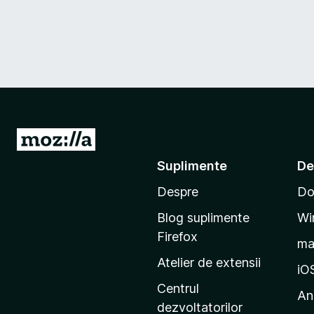
D
u
Suplimente
De
-
Despre
Do
t
e
Blog suplimente
Wi
p
Firefox
m
e
Atelier de extensii
p
iO
a
Centrul
An
g
dezvoltatorilor