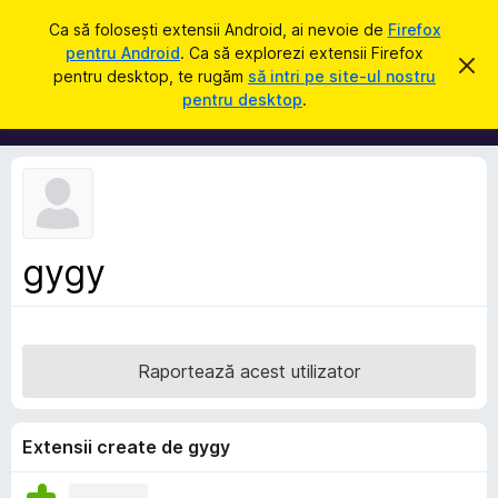
C
Intră în cont
Ca să folosești extensii Android, ai nevoie de
Firefox
a
pentru Android
. Ca să explorezi extensii Firefox
S
R
u
pentru desktop, te rugăm
să intri pe site-ul nostru
e
u
pentru desktop
.
s
t
p
p
ă
i
l
n
i
g
e
m
a
e
c
e
n
a
gygy
t
s
t
e
ă
p
n
o
e
t
Raportează acest utilizator
n
i
f
t
i
r
c
Extensii create de gygy
a
u
r
F
e