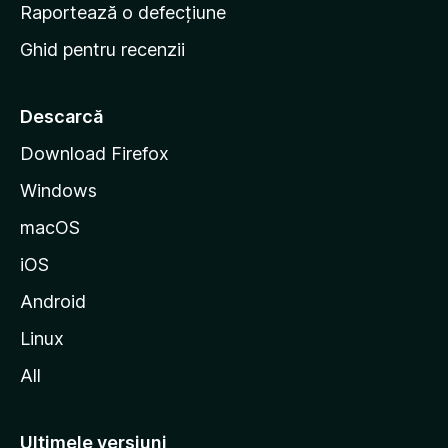
e
Raportează o defecțiune
s
Ghid pentru recenzii
t
a
r
Descarcă
t
Download Firefox
M
Windows
o
z
macOS
i
iOS
l
l
Android
a
Linux
All
Ultimele versiuni