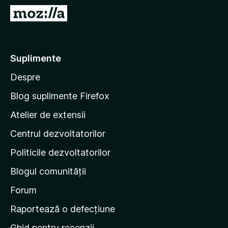
i
D
r
u
e
-
f
t
Suplimente
o
e
x
Despre
p
e
Blog suplimente Firefox
p
Atelier de extensii
a
Centrul dezvoltatorilor
g
i
Politicile dezvoltatorilor
n
Blogul comunității
a
d
Forum
e
Raportează o defecțiune
s
Ghid pentru recenzii