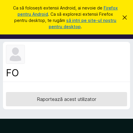
C
Intră în cont
Ca să folosești extensii Android, ai nevoie de
Firefox
a
pentru Android
. Ca să explorezi extensii Firefox
S
R
u
pentru desktop, te rugăm
să intri pe site-ul nostru
e
u
pentru desktop
.
s
t
p
p
ă
i
l
n
i
g
e
m
a
e
c
e
n
a
FO
t
s
t
e
ă
p
n
o
e
t
Raportează acest utilizator
n
i
f
t
i
r
c
a
u
r
F
e