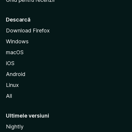
t
a
r
Descarcă
t
Download Firefox
M
Windows
o
z
macOS
i
iOS
l
l
Android
a
Linux
All
Ultimele versiuni
Nightly