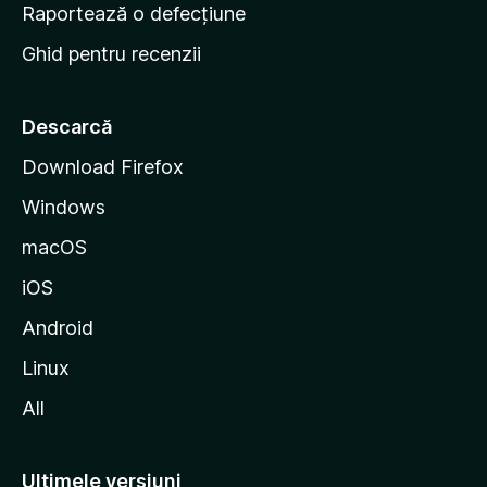
e
Raportează o defecțiune
s
Ghid pentru recenzii
t
a
r
Descarcă
t
Download Firefox
M
Windows
o
z
macOS
i
iOS
l
l
Android
a
Linux
All
Ultimele versiuni