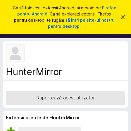
C
Intră în cont
Ca să folosești extensii Android, ai nevoie de
Firefox
a
pentru Android
. Ca să explorezi extensii Firefox
S
R
u
pentru desktop, te rugăm
să intri pe site-ul nostru
e
u
pentru desktop
.
s
t
p
p
ă
i
l
n
i
g
e
m
a
e
c
e
n
a
HunterMirror
t
s
t
e
ă
p
n
o
e
t
Raportează acest utilizator
n
i
f
t
i
r
c
Extensii create de HunterMirror
a
u
r
F
e