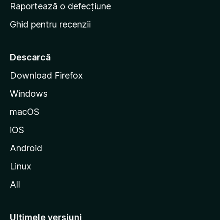
e
Raportează o defecțiune
s
Ghid pentru recenzii
t
a
r
Descarcă
t
Download Firefox
M
Windows
o
z
macOS
i
iOS
l
l
Android
a
Linux
All
Ultimele versiuni