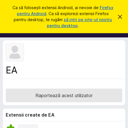
C
Intră în cont
Ca să folosești extensii Android, ai nevoie de
Firefox
a
pentru Android
. Ca să explorezi extensii Firefox
S
R
u
pentru desktop, te rugăm
să intri pe site-ul nostru
e
u
pentru desktop
.
s
t
p
p
ă
i
l
n
i
g
e
m
a
e
c
e
n
a
EA
t
s
t
e
ă
p
n
o
e
t
Raportează acest utilizator
n
i
f
t
i
r
c
Extensii create de EA
a
u
r
F
e