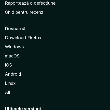
e
Raportează o defecțiune
s
Ghid pentru recenzii
t
a
r
Descarcă
t
Download Firefox
M
Windows
o
z
macOS
i
iOS
l
l
Android
a
Linux
All
Ultimele versiuni