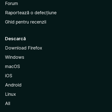
d
Forum
e
Raportează o defecțiune
s
Ghid pentru recenzii
t
a
r
Descarcă
t
Download Firefox
M
Windows
o
z
macOS
i
iOS
l
l
Android
a
Linux
All