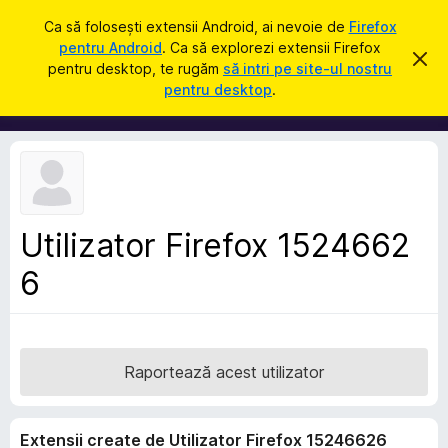
C
Intră în cont
Ca să folosești extensii Android, ai nevoie de
Firefox
a
pentru Android
. Ca să explorezi extensii Firefox
S
R
u
pentru desktop, te rugăm
să intri pe site-ul nostru
e
u
pentru desktop
.
s
t
p
p
ă
i
l
n
i
g
e
m
a
e
c
e
n
a
Utilizator Firefox 1524662
t
s
t
6
e
ă
p
n
o
e
t
n
i
f
t
Raportează acest utilizator
i
r
c
a
u
r
Extensii create de Utilizator Firefox 15246626
F
e