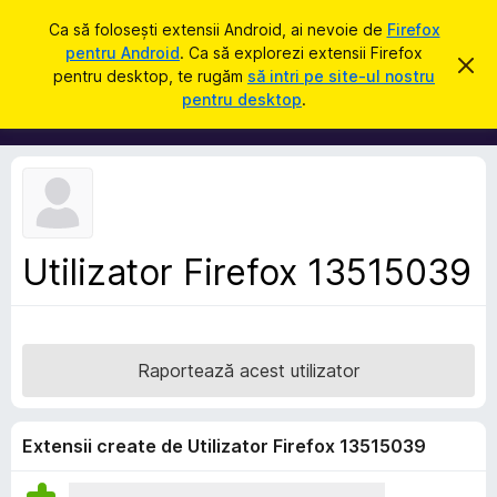
C
Intră în cont
Ca să folosești extensii Android, ai nevoie de
Firefox
a
pentru Android
. Ca să explorezi extensii Firefox
S
R
u
pentru desktop, te rugăm
să intri pe site-ul nostru
e
u
pentru desktop
.
s
t
p
p
ă
i
l
n
i
g
e
m
a
e
c
e
n
a
Utilizator Firefox 13515039
t
s
t
e
ă
p
n
o
e
t
Raportează acest utilizator
n
i
f
t
i
r
c
Extensii create de Utilizator Firefox 13515039
a
u
r
F
e