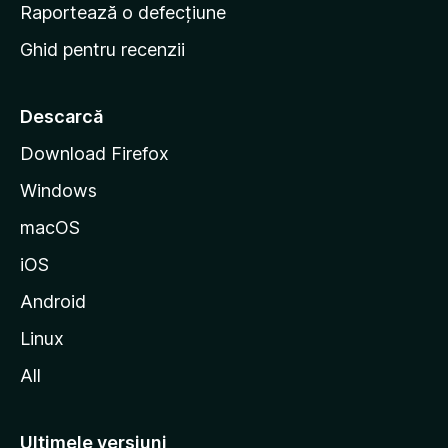
e
Raportează o defecțiune
s
Ghid pentru recenzii
t
a
r
Descarcă
t
Download Firefox
M
Windows
o
z
macOS
i
iOS
l
l
Android
a
Linux
All
Ultimele versiuni