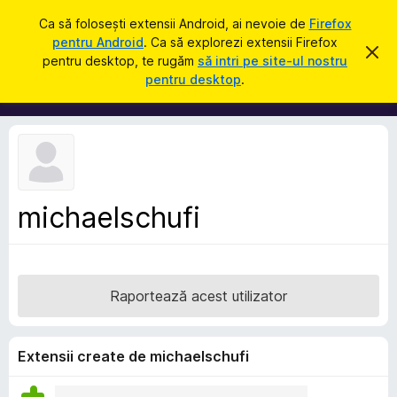
C
Intră în cont
Ca să folosești extensii Android, ai nevoie de
Firefox
a
pentru Android
. Ca să explorezi extensii Firefox
S
R
u
pentru desktop, te rugăm
să intri pe site-ul nostru
e
u
pentru desktop
.
s
t
p
p
ă
i
l
n
i
g
e
m
a
e
c
e
n
a
michaelschufi
t
s
t
e
ă
p
n
o
e
t
Raportează acest utilizator
n
i
f
t
i
r
c
Extensii create de michaelschufi
a
u
r
F
e