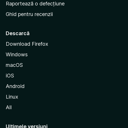
e
Raportează o defecțiune
s
Ghid pentru recenzii
t
a
r
Descarcă
t
Download Firefox
M
Windows
o
z
macOS
i
iOS
l
l
Android
a
Linux
All
Ultimele versiuni