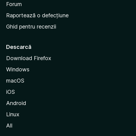
d
Forum
e
Raportează o defecțiune
s
Ghid pentru recenzii
t
a
r
Descarcă
t
Download Firefox
M
Windows
o
z
macOS
i
iOS
l
l
Android
a
Linux
All