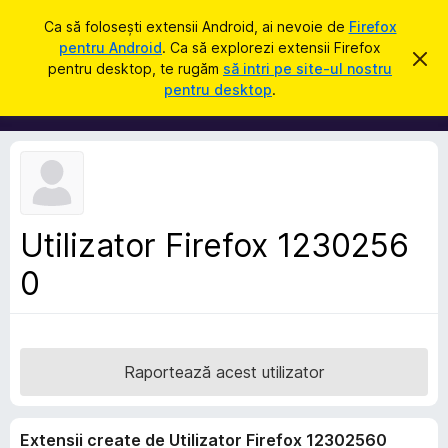
C
Intră în cont
Ca să folosești extensii Android, ai nevoie de
Firefox
a
pentru Android
. Ca să explorezi extensii Firefox
S
R
u
pentru desktop, te rugăm
să intri pe site-ul nostru
e
u
pentru desktop
.
s
t
p
p
ă
i
l
n
i
g
e
m
a
e
c
e
n
a
Utilizator Firefox 1230256
t
s
t
0
e
ă
p
n
o
e
t
n
i
f
t
Raportează acest utilizator
i
r
c
a
u
r
Extensii create de Utilizator Firefox 12302560
F
e