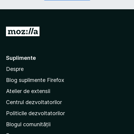
r
a
i
t
u
o
)
r
i
D
u
u
)
-
t
Suplimente
e
Despre
p
e
Blog suplimente Firefox
p
Atelier de extensii
a
Centrul dezvoltatorilor
g
i
Politicile dezvoltatorilor
n
Blogul comunității
a