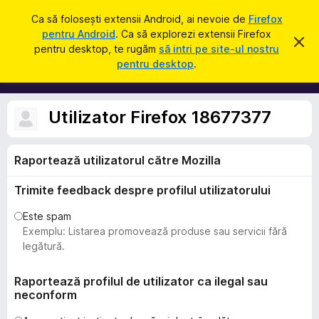
C
Intră în cont
Ca să folosești extensii Android, ai nevoie de
Firefox
a
pentru Android
. Ca să explorezi extensii Firefox
S
R
u
pentru desktop, te rugăm
să intri pe site-ul nostru
e
u
pentru desktop
.
s
t
p
p
ă
i
l
n
i
g
Utilizator Firefox 18677377
e
m
a
e
c
e
Raportează utilizatorul către Mozilla
n
a
t
s
Trimite feedback despre profilul utilizatorului
t
e
ă
p
n
Este spam
o
e
Exemplu: Listarea promovează produse sau servicii fără
t
n
legătură.
i
f
t
i
r
Raportează profilul de utilizator ca ilegal sau
c
a
neconform
u
r
F
e