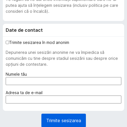
putea ajuta să înțelegem sesizarea (inclusiv politica pe care
consideri că o încalcă).
Date de contact
Trimite sesizarea în mod anonim
Depunerea unei sesizări anonime ne va împiedica să
comunicăm cu tine despre stadiul sesizării sau despre orice
opțiuni de contestare.
(
Numele tău
o
b
l
(
Adresa ta de e-mail
i
o
g
b
a
l
t
i
Trimite sesizarea
o
g