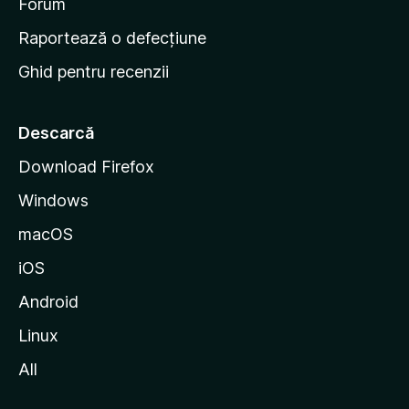
d
Forum
e
Raportează o defecțiune
s
Ghid pentru recenzii
t
a
r
Descarcă
t
Download Firefox
M
Windows
o
z
macOS
i
iOS
l
l
Android
a
Linux
All