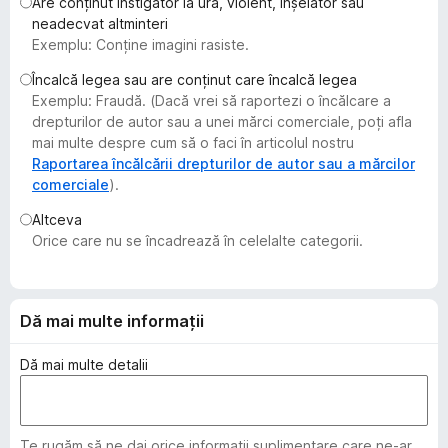
Are conținut instigator la ură, violent, înșelător sau
i
neadecvat altminteri
r
Exemplu: Conține imagini rasiste.
e
Încalcă legea sau are conținut care încalcă legea
f
Exemplu: Fraudă. (Dacă vrei să raportezi o încălcare a
o
drepturilor de autor sau a unei mărci comerciale, poți afla
x
mai multe despre cum să o faci în articolul nostru
Raportarea încălcării drepturilor de autor sau a mărcilor
comerciale
).
Altceva
Orice care nu se încadrează în celelalte categorii.
Dă mai multe informații
Dă mai multe detalii
Te rugăm să ne dai orice informații suplimentare care ne-ar