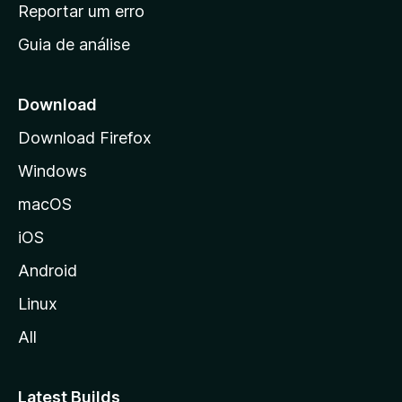
n
Reportar um erro
i
Guia de análise
c
i
a
Download
l
Download Firefox
d
Windows
a
M
macOS
o
iOS
z
i
Android
l
Linux
l
All
a
Latest Builds