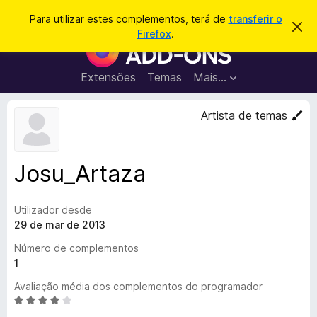
P
Iniciar sessão
Para utilizar estes complementos, terá de
transferir o
D
e
Firefox
.
e
C
s
s
o
c
q
a
m
Extensões
Temas
Mais…
u
r
p
t
i
a
l
Artista de temas
s
r
e
e
a
s
m
r
t
e
e
Josu_Artaza
a
n
v
t
i
s
Utilizador desde
o
o
29 de mar de 2013
s
d
Número de complementos
o
1
F
Avaliação média dos complementos do programador
i
A
r
v