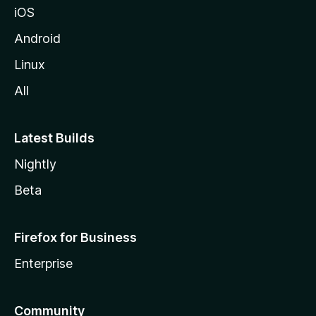
iOS
z
i
Android
l
Linux
l
All
a
Latest Builds
Nightly
Beta
Firefox for Business
Enterprise
Community