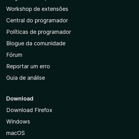
a
p
i
Workshop de extensões
ç
n
á
õ
d
Central do programador
g
e
a
s
i
Políticas de programador
a
n
i
Blogue da comunidade
a
n
i
Fórum
d
a
n
Reportar um erro
i
Guia de análise
c
i
a
Download
l
Download Firefox
d
Windows
a
M
macOS
o