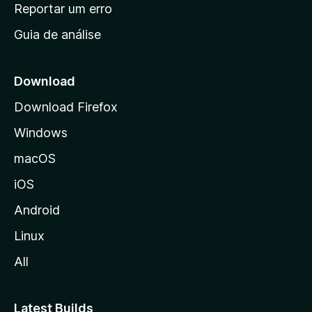
n
Reportar um erro
i
Guia de análise
c
i
a
Download
l
Download Firefox
d
Windows
a
M
macOS
o
iOS
z
i
Android
l
Linux
l
All
a
Latest Builds