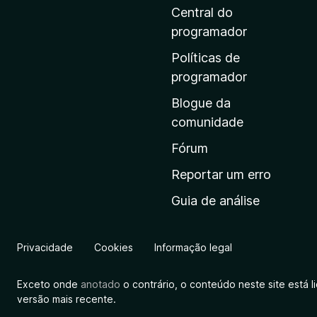
i
Central do
n
programador
a
Políticas de
i
programador
n
Blogue da
i
comunidade
c
i
Fórum
a
Reportar um erro
l
Guia de análise
d
a
M
Privacidade
Cookies
Informação legal
o
z
Exceto onde
anotado
o contrário, o conteúdo neste site está 
i
versão mais recente.