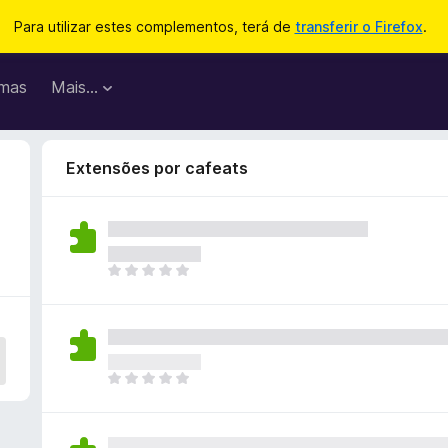
Para utilizar estes complementos, terá de
transferir o Firefox
.
mas
Mais…
Extensões por cafeats
N
ã
o
e
x
i
N
s
ã
t
o
e
e