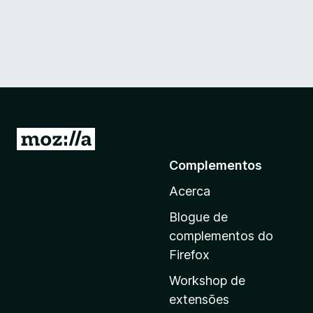
I
r
Complementos
p
Acerca
a
r
Blogue de
a
complementos do
a
Firefox
p
Workshop de
á
extensões
g