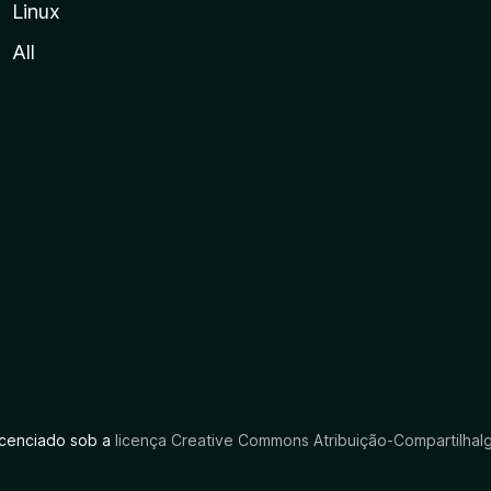
Linux
All
licenciado sob a
licença Creative Commons Atribuição-CompartilhaIg