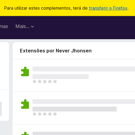
Para utilizar estes complementos, terá de
transferir o Firefox
.
mas
Mais…
Extensões por Never Jhonsen
N
ã
o
e
x
i
N
s
ã
t
o
e
e