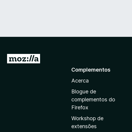
I
r
Complementos
p
Acerca
a
r
Blogue de
a
complementos do
a
Firefox
p
Workshop de
á
extensões
g