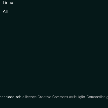
Linux
All
licenciado sob a
licença Creative Commons Atribuição-CompartilhaIg