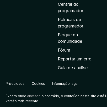
i
Central do
n
programador
a
Políticas de
i
programador
n
Blogue da
i
comunidade
c
i
Fórum
a
Reportar um erro
l
Guia de análise
d
a
M
Privacidade
Cookies
Informação legal
o
z
Exceto onde
anotado
o contrário, o conteúdo neste site está 
i
versão mais recente.