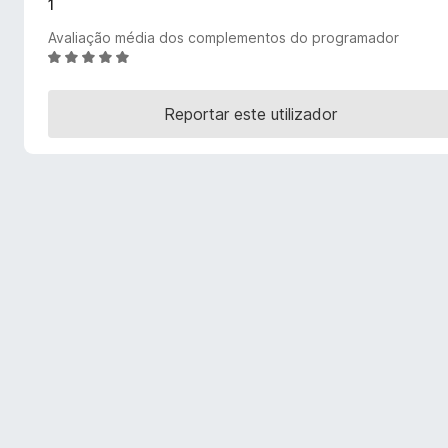
1
e
Avaliação média dos complementos do programador
f
A
o
v
x
a
Reportar este utilizador
l
i
a
d
o
e
m
4
,
8
d
e
5