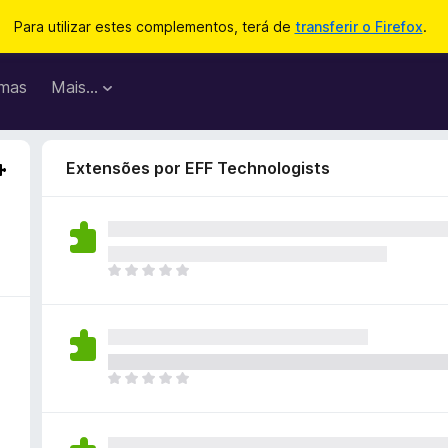
Para utilizar estes complementos, terá de
transferir o Firefox
.
mas
Mais…
Extensões por EFF Technologists
N
ã
o
e
x
i
N
s
ã
t
o
e
e