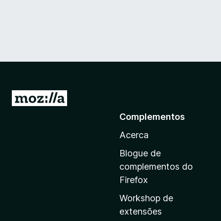
I
r
Complementos
p
Acerca
a
r
Blogue de
a
complementos do
a
Firefox
p
Workshop de
á
extensões
g