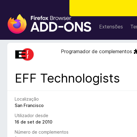
C
o
Extensões
Te
m
p
l
Programador de complementos
e
m
e
EFF Technologists
n
t
o
s
Localização
d
San Francisco
o
Utilizador desde
F
16 de set de 2010
i
Número de complementos
r