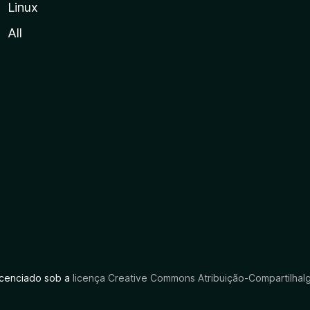
Linux
All
licenciado sob a
licença Creative Commons Atribuição-CompartilhaIg