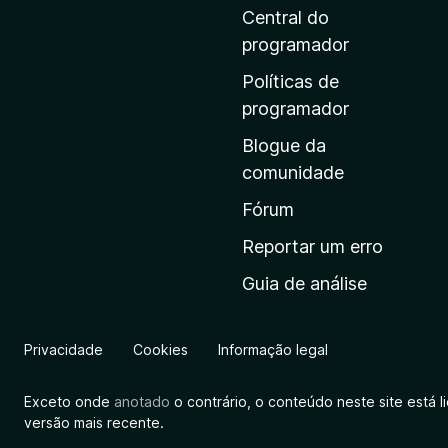
i
Central do
n
programador
a
Políticas de
i
programador
n
Blogue da
i
comunidade
c
i
Fórum
a
Reportar um erro
l
Guia de análise
d
a
M
Privacidade
Cookies
Informação legal
o
z
Exceto onde
anotado
o contrário, o conteúdo neste site está 
i
versão mais recente.