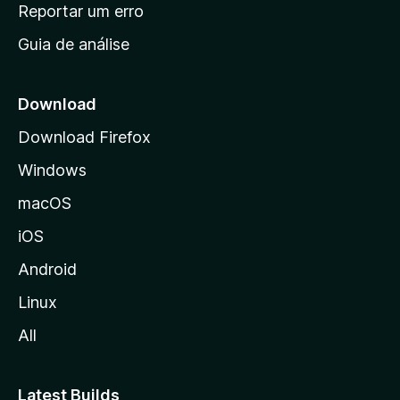
n
Reportar um erro
i
Guia de análise
c
i
a
Download
l
Download Firefox
d
Windows
a
M
macOS
o
iOS
z
i
Android
l
Linux
l
All
a
Latest Builds