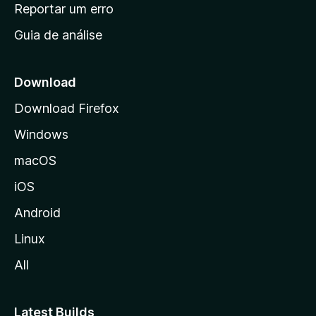
n
Reportar um erro
i
Guia de análise
c
i
a
Download
l
Download Firefox
d
Windows
a
M
macOS
o
iOS
z
i
Android
l
Linux
l
All
a
Latest Builds