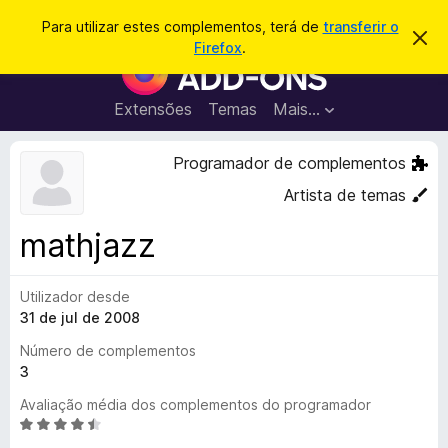
P
Iniciar sessão
Para utilizar estes complementos, terá de
transferir o
D
e
Firefox
.
e
C
s
s
o
c
q
a
m
Extensões
Temas
Mais…
u
r
p
t
i
a
l
Programador de complementos
s
r
e
e
a
Artista de temas
s
m
r
t
e
e
mathjazz
a
n
v
t
i
s
Utilizador desde
o
o
31 de jul de 2008
s
d
Número de complementos
o
3
F
Avaliação média dos complementos do programador
i
A
r
v