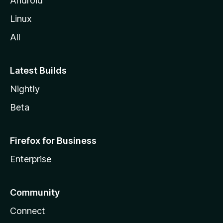
Android
l
Linux
l
All
a
Latest Builds
Nightly
Beta
Firefox for Business
Enterprise
Community
Connect