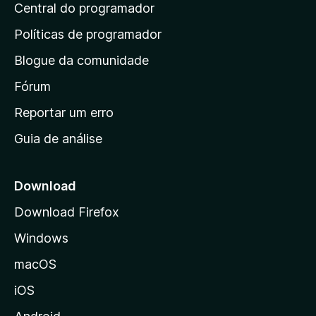
d
Central do programador
g
e
a
s
i
Políticas de programador
a
n
i
Blogue da comunidade
a
n
i
Fórum
d
a
n
Reportar um erro
i
Guia de análise
c
i
a
Download
l
Download Firefox
d
Windows
a
M
macOS
o
iOS
z
i