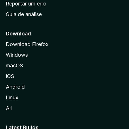
n
Reportar um erro
i
Guia de análise
c
i
a
Download
l
Download Firefox
d
Windows
a
M
macOS
o
iOS
z
i
Android
l
Linux
l
All
a
Latest Builds