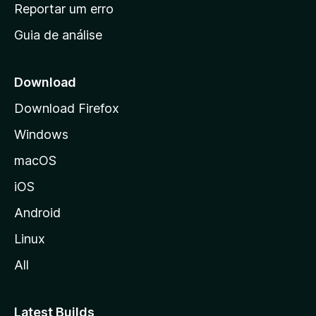
n
Reportar um erro
i
Guia de análise
c
i
a
Download
l
Download Firefox
d
Windows
a
M
macOS
o
iOS
z
i
Android
l
Linux
l
All
a
Latest Builds