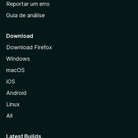
n
Reportar um erro
i
Guia de análise
c
i
a
Download
l
Download Firefox
d
Windows
a
M
macOS
o
iOS
z
i
Android
l
Linux
l
All
a
Latest Builds