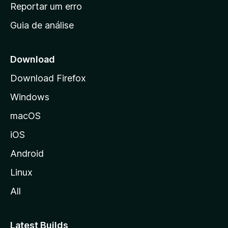
n
Reportar um erro
i
Guia de análise
c
i
a
Download
l
Download Firefox
d
Windows
a
M
macOS
o
iOS
z
i
Android
l
Linux
l
All
a
Latest Builds