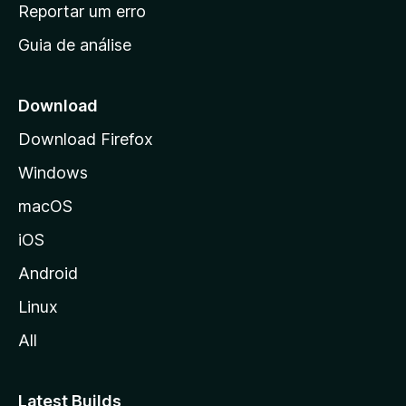
n
Reportar um erro
i
Guia de análise
c
i
a
Download
l
Download Firefox
d
Windows
a
M
macOS
o
iOS
z
i
Android
l
Linux
l
All
a
Latest Builds