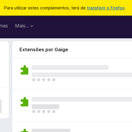
Para utilizar estes complementos, terá de
transferir o Firefox
.
mas
Mais…
Extensões por Gaige
N
ã
o
e
x
i
N
s
ã
t
o
e
e