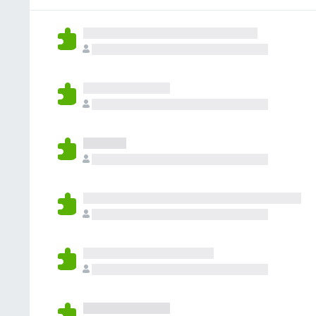
a
a
i
i
ç
v
s
n
õ
a
t
d
e
l
e
a
s
i
m
a
a
a
i
ç
v
n
õ
a
d
e
l
a
s
i
a
a
i
ç
n
õ
d
e
a
s
a
i
n
d
a