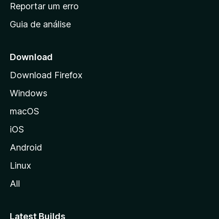
n
Reportar um erro
i
Guia de análise
c
i
a
Download
l
Download Firefox
d
Windows
a
M
macOS
o
iOS
z
i
Android
l
Linux
l
All
a
Latest Builds