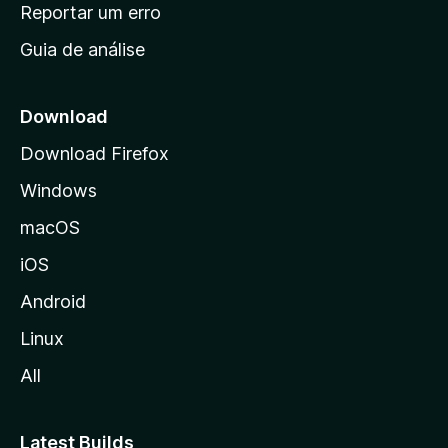
n
Reportar um erro
i
Guia de análise
c
i
a
Download
l
Download Firefox
d
Windows
a
M
macOS
o
iOS
z
i
Android
l
Linux
l
All
a
Latest Builds