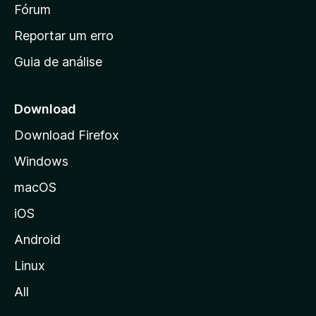
i
Fórum
d
a
n
Reportar um erro
i
Guia de análise
c
i
a
Download
l
Download Firefox
d
Windows
a
M
macOS
o
iOS
z
i
Android
l
Linux
l
All
a