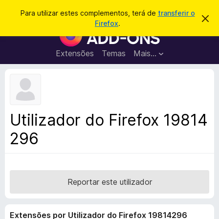
P
Iniciar sessão
Para utilizar estes complementos, terá de
transferir o
D
e
Firefox
.
e
C
s
s
o
c
q
a
m
Extensões
Temas
Mais…
u
r
p
t
i
a
l
s
r
e
e
a
s
m
r
t
e
e
Utilizador do Firefox 19814
a
n
v
296
t
i
s
o
o
s
d
o
Reportar este utilizador
F
i
Extensões por Utilizador do Firefox 19814296
r