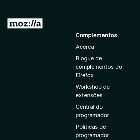
e
f
o
I
x
r
Complementos
p
Acerca
a
r
Blogue de
a
complementos do
a
Firefox
p
Workshop de
á
extensões
g
i
Central do
n
programador
a
Políticas de
i
programador