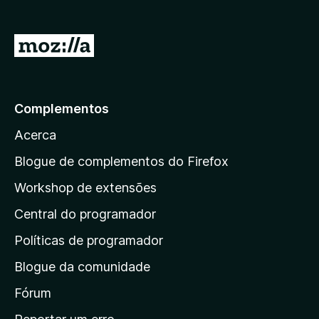
e
f
I
o
r
x
p
a
Complementos
r
Acerca
a
a
Blogue de complementos do Firefox
p
Workshop de extensões
á
Central do programador
g
i
Políticas de programador
n
Blogue da comunidade
a
i
Fórum
n