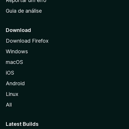
Reportar um erro
i
Guia de análise
c
i
a
Download
l
Download Firefox
d
Windows
a
M
macOS
o
iOS
z
i
Android
l
Linux
l
All
a
Latest Builds