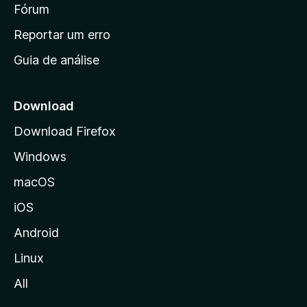
i
Fórum
d
a
n
Reportar um erro
i
Guia de análise
c
i
a
Download
l
Download Firefox
d
Windows
a
M
macOS
o
iOS
z
i
Android
l
Linux
l
All
a