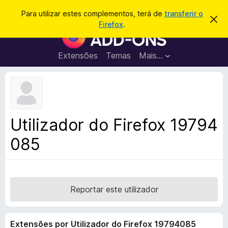
P
Iniciar sessão
Para utilizar estes complementos, terá de
transferir o
D
e
Firefox
.
e
C
s
s
o
c
q
a
m
Extensões
Temas
Mais…
u
r
p
t
i
a
l
s
r
e
e
a
s
m
r
t
e
e
Utilizador do Firefox 19794
a
n
v
085
t
i
s
o
o
s
d
o
Reportar este utilizador
F
i
Extensões por Utilizador do Firefox 19794085
r