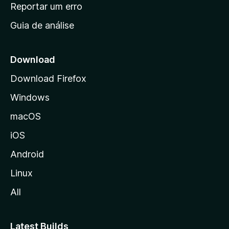
n
Reportar um erro
i
Guia de análise
c
i
a
Download
l
Download Firefox
d
Windows
a
M
macOS
o
iOS
z
i
Android
l
Linux
l
All
a
Latest Builds