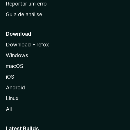
n
Reportar um erro
i
Guia de análise
c
i
a
Download
l
Download Firefox
d
Windows
a
M
macOS
o
iOS
z
i
Android
l
Linux
l
All
a
Latest Builds